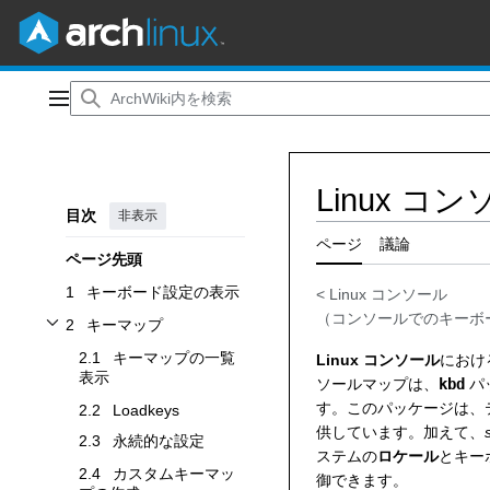
コ
ン
メインメニュー
テ
ン
ツ
Linux 
に
目次
非表示
ス
キ
ページ
議論
ページ先頭
ッ
プ
1
キーボード設定の表示
<
Linux コンソール
（
コンソールでのキーボ
2
キーマップ
キーマップサブセクションを切り替えます
2.1
キーマップの一覧
Linux コンソール
におけ
表示
ソールマップは、
kbd
パ
す。このパッケージは、
2.2
Loadkeys
供しています。加えて、
2.3
永続的な設定
ステムの
ロケール
とキー
2.4
カスタムキーマッ
御できます。