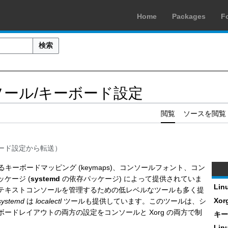
Home
Packages
F
検索
コンソール/キーボード設定
閲覧
ソースを閲覧
ード設定
から転送）
るキーボードマッピング (keymaps)、コンソールフォント、コン
ッケージ (
systemd
の依存パッケージ) によって提供されていま
Li
テキストコンソールを管理するための低レベルなツールも多く提
Xo
systemd
は
localectl
ツールも提供しています。このツールは、シ
ボードレイアウトの両方の設定をコンソールと Xorg の両方で制
キー
Li