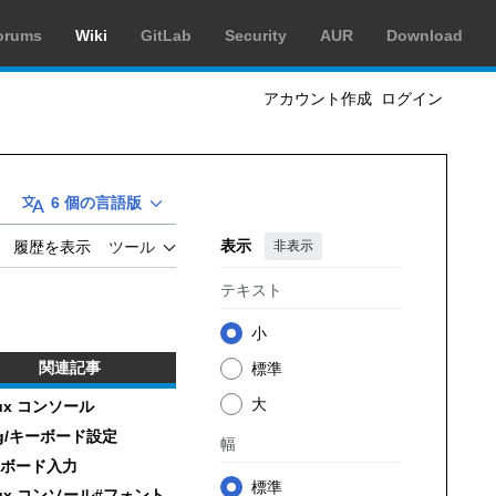
orums
Wiki
GitLab
Security
AUR
Download
アカウント作成
ログイン
6 個の言語版
表示
非表示
履歴を表示
ツール
テキスト
小
関連記事
標準
大
nux コンソール
rg/キーボード設定
幅
ボード入力
標準
nux コンソール#フォント