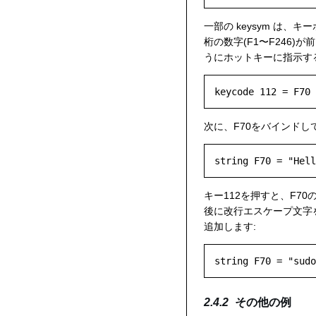
一部の keysym は
桁の数字(F1〜F246
うにホットキーに指示す
次に、F70をバインドし
キー112を押すと、F7
後に改行エスケープ文字
追加します:
その他の例