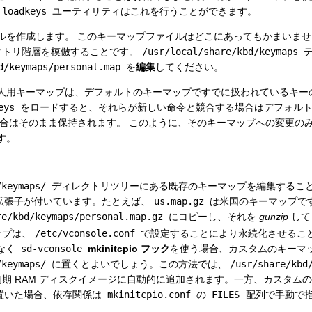
loadkeys
ユーティリティはこれを行うことができます。
ルを作成します。 このキーマップファイルはどこにあってもかまいませ
クトリ階層を模倣することです。
/usr/local/share/kbd/keymaps
デ
d/keymaps/personal.map
を
編集
してください。
人用キーマップは、デフォルトのキーマップですでに扱われているキー
eys
をロードすると、それらが新しい命令と競合する場合はデフォル
場合はそのまま保持されます。 このように、そのキーマップへの変更の
す。
/keymaps/
ディレクトリツリーにある既存のキーマップを編集すること
拡張子が付いています。たとえば、
us.map.gz
は米国のキーマップで
re/kbd/keymaps/personal.map.gz
にコピーし、それを
gunzip
して
ップは、
/etc/vconsole.conf
で設定することにより永続化させるこ
なく
sd-vconsole
mkinitcpio フック
を使う場合、カスタムのキーマ
/keymaps/
に置くとよいでしょう。この方法では、
/usr/share/kbd
期 RAM ディスクイメージに自動的に追加されます。一方、カスタム
置いた場合、依存関係は
mkinitcpio.conf
の
FILES
配列で手動で