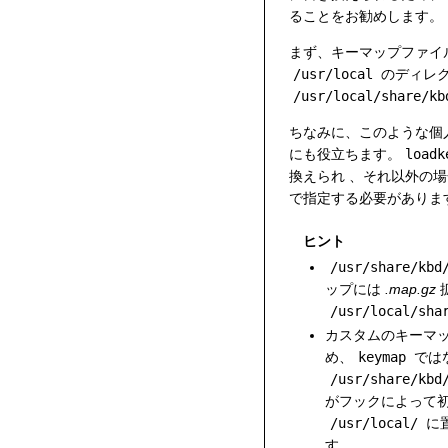
ることをお勧めします。
まず、キーマップファイ
/usr/local
のディレ
/usr/local/share/kb
ちなみに、このような個
にも役立ちます。
loadk
換えられ 、それ以外の
で指定する必要がありま
ヒント
/usr/share/kbd
ップには
.map.gz
/usr/local/sha
カスタムのキーマ
め、
keymap
では
/usr/share/kbd
がフックによって初
/usr/local/
に
す。