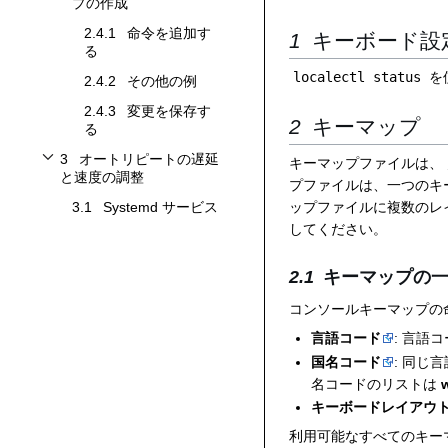
プの作成
2.4.1
命令を追加す
キーボード設
る
localectl status
を
2.4.2
その他の例
2.4.3
変更を保存す
キーマップ
る
3
オートリピートの遅延
キーマップファイルは、
オートリピートの遅延と速度の調整サブセクションを切り替えます
と速度の調整
プファイルは、一つのキ
3.1
Systemd サービス
ップファイルに複数のレ
してください。
キーマップの
コンソールキーマップの
言語コード
: 言語
国名コード
: 同じ
名コードのリストは
キーボードレイアウ
利用可能なすべてのキー