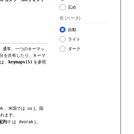
広め
色
(ベータ)
自動
ライト
ダーク
。通常、一つのキーマッ
分を共有したり、キーマ
細は、
keymaps(5)
を参照
。
uk
、米国では
us
)。国
れます。
 配列
は
dvorak
)。