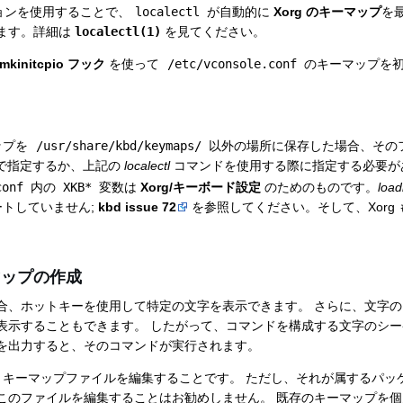
ョンを使用することで、
localectl
が自動的に
Xorg のキーマップ
を
ます。詳細は
localectl(1)
を見てください。
mkinitcpio フック
を使って
/etc/vconsole.conf
のキーマップを初
ップを
/usr/share/kbd/keymaps/
以外の場所に保存した場合、その
で指定するか、上記の
localectl
コマンドを使用する際に指定する必要が
conf
内の
XKB
*
変数は
Xorg/キーボード設定
のためのものです。
loa
ートしていません;
kbd issue 72
を参照してください。そして、Xorg
マップの作成
合、ホットキーを使用して特定の文字を表示できます。 さらに、文字
表示することもできます。 したがって、コマンドを構成する文字のシ
を出力すると、そのコマンドが実行されます。
、キーマップファイルを編集することです。 ただし、それが属するパッ
このファイルを編集することはお勧めしません。 既存のキーマップを