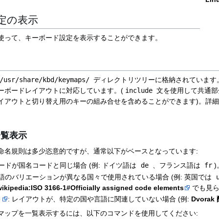
定の表示
使って、キーボード設定を表示することができます。
/usr/share/kbd/keymaps/
ディレクトリツリーに格納されています
ーボードレイアウトに対応しています。(
include
文を使用して共通部
イアウトと切り替え用のキーの組み合せを含めることができます)。詳
一覧表示
命名規則は多少恣意的ですが、通常以下がベースとなっています:
コードが国名コードと同じ場合 (例: ドイツ語は
de
、フランス語は
fr
)
言語のバリエーションが異なる国々で使用されている場合 (例: 英国では
wikipedia:ISO 3166-1#Officially assigned code elements
でも見ら
ト
: レイアウトが、特定の国や言語に関連していない場合 (例:
Dvorak
マップを一覧表示するには、以下のコマンドを使用してください: