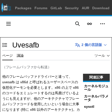
Packages
Forums
GitLab
Security
AUR
Download
コ
ン
メインメニュー
表示
個人
検索
テ
ン
ツ
Uvesafb
に
2 個の言語版
目次の表示・非表示を切り替え
ス
キ
ページ
議論
ツール
ッ
プ
（
フレームバッファ
から転送）
他のフレームバッファドライバーと違って、
関連記事
uvesafb は v86d と呼ばれるユーザースペースの
カーネルモジュ
仮想化デーモンを必要とします。x86 の上で x86
ール
のコードをエミュレートするのは馬鹿げているよ
カーネルパラメ
うにも見えますが、他のアーキテクチャでフレー
ータ
ムバッファコードを使用したいという場合に大事
sysctl
になります (特に x86 以外のアーキテクチャ)。カ