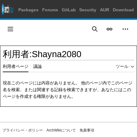
Packages
Forums
GitLab
Security
AUR
Download
コ
ン
メインメニュー
表示
個人
検索
テ
ン
ツ
利用者
:
Shayna2080
に
ス
利用者ページ
議論
ツール
キ
ッ
プ
現在このページには内容がありません。 他のページ内で
このページ
名を検索
、または
関連する記録を検索
できますが、あなたにはこの
ページを作成する権限がありません。
プライバシー・ポリシー
ArchWikiについて
免責事項