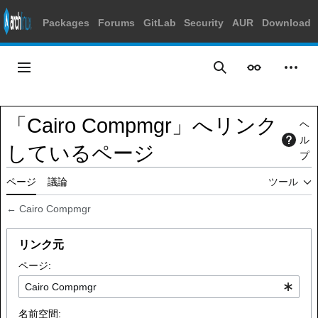
Packages
Forums
GitLab
Security
AUR
Download
コ
ン
メインメニュー
表示
個人
検索
テ
ン
ツ
「Cairo Compmgr」へリンク
ヘ
に
ル
ス
しているページ
プ
キ
ッ
ページ
議論
ツール
プ
←
Cairo Compmgr
リンク元
ページ:
名前空間: