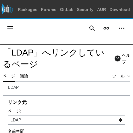
Packages
Forums
GitLab
Security
AUR
Download
コ
ン
メインメニュー
表示
個人
検索
テ
ン
ツ
「LDAP」へリンクしてい
に
ヘル
ス
るページ
プ
キ
ッ
ページ
議論
ツール
プ
←
LDAP
リンク元
ページ:
名前空間: