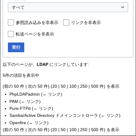
すべて
参照読み込みを非表示
リンクを非表示
転送ページを非表示
実行
以下のページが、
LDAP
にリンクしています:
5件の項目を表示中
(
前の 50 件
|
次の 50 件
) (
20
|
50
|
100
|
250
|
500
件) を表示
PhpLDAPadmin
(
← リンク
)
PAM
(
← リンク
)
Pure-FTPd
(
← リンク
)
Samba/Active Directory ドメインコントローラ
(
← リンク
)
Openfire
(
← リンク
)
(
前の 50 件
|
次の 50 件
) (
20
|
50
|
100
|
250
|
500
件) を表示