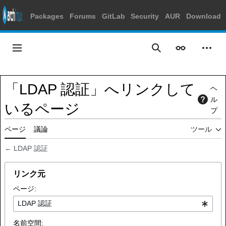
Packages
Forums
GitLab
Security
AUR
Download
コ
ン
メインメニュー
表示
個人
検索
テ
ン
ツ
「LDAP 認証」へリンクして
ヘ
に
ル
ス
いるページ
プ
キ
ッ
ページ
議論
ツール
プ
←
LDAP 認証
リンク元
ページ:
名前空間: