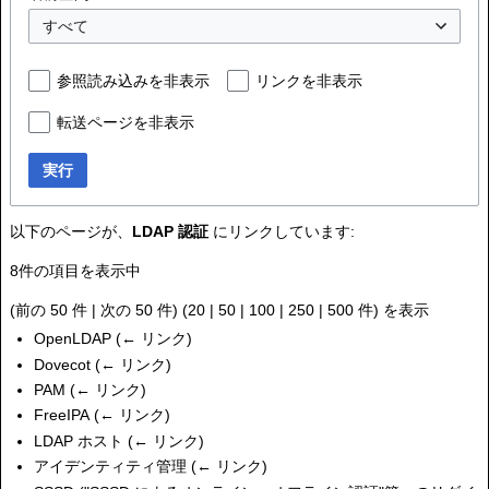
すべて
参照読み込みを非表示
リンクを非表示
転送ページを非表示
実行
以下のページが、
LDAP 認証
にリンクしています:
8件の項目を表示中
(
前の 50 件
|
次の 50 件
) (
20
|
50
|
100
|
250
|
500
件) を表示
OpenLDAP
(
← リンク
)
Dovecot
(
← リンク
)
PAM
(
← リンク
)
FreeIPA
(
← リンク
)
LDAP ホスト
(
← リンク
)
アイデンティティ管理
(
← リンク
)