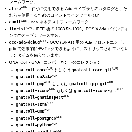
レームワーク。
AUR
alire
- すぐに使用できる Ada ライブラリのカタログと、そ
れらを使用するためのコマンドラインツール (alr)
AUR
aunit
- Ada 単体テストフレームワーク
AUR
florist
- IEEE 標準 1003.5b-1996、POSIX Ada バインディ
ングのオープンソース実装。
AUR
gcc-ada-debug
- GCC (GNAT) 用の Ada フロントエンド。
gdb で効果的にデバッグできるように、ストリップされていない
ランタイムを備えています。
GNATColl - GNAT コンポーネントのコレクション
AUR
AUR
gnatcoll-core
もしくは
gnatcoll-core-git
AUR
gnatcoll-db2ada
AUR
AUR
gnatcoll-gmp
もしくは
gnatcoll-gmp-git
AUR
AUR
gnatcoll-iconv
もしくは
gnatcoll-iconv-git
AUR
gnatcoll-gnatinspect
AUR
gnatcoll-lzma
AUR
gnatcoll-omp
AUR
gnatcoll-postgres
AUR
gnatcoll-python
AUR
gnatcoll-readline