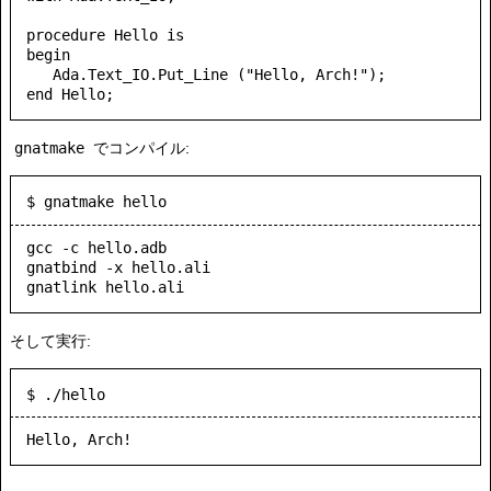
procedure Hello is

begin

   Ada.Text_IO.Put_Line ("Hello, Arch!");

gnatmake
でコンパイル:
$ gnatmake hello
gcc -c hello.adb

gnatbind -x hello.ali

そして実行:
$ ./hello