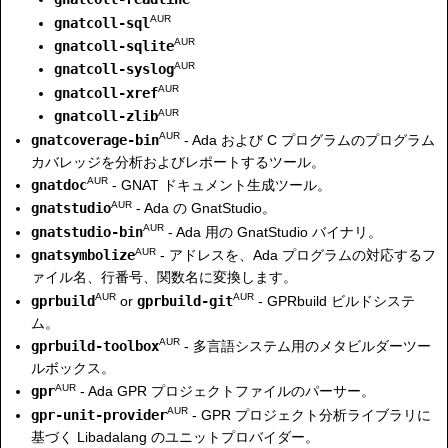
AUR
gnatcoll-sql
AUR
gnatcoll-sqlite
AUR
gnatcoll-syslog
AUR
gnatcoll-xref
AUR
gnatcoll-zlib
AUR
gnatcoverage-bin
- Ada および C プログラムのプログラム
カバレッジを分析およびレポートするツール。
AUR
gnatdoc
- GNAT ドキュメント生成ツール。
AUR
gnatstudio
- Ada の GnatStudio。
AUR
gnatstudio-bin
- Ada 用の GnatStudio バイナリ。
AUR
gnatsymbolize
- アドレスを、Ada プログラムの対応するフ
ァイル名、行番号、関数名に変換します。
AUR
AUR
gprbuild
or
gprbuild-git
- GPRbuild ビルドシステ
ム。
AUR
gprbuild-toolbox
- 多言語システム用のメタビルダーツー
ルボックス。
AUR
gpr
- Ada GPR プロジェクトファイルのパーサー。
AUR
gpr-unit-provider
- GPR プロジェクト分析ライブラリに
基づく Libadalang のユニットプロバイダー。