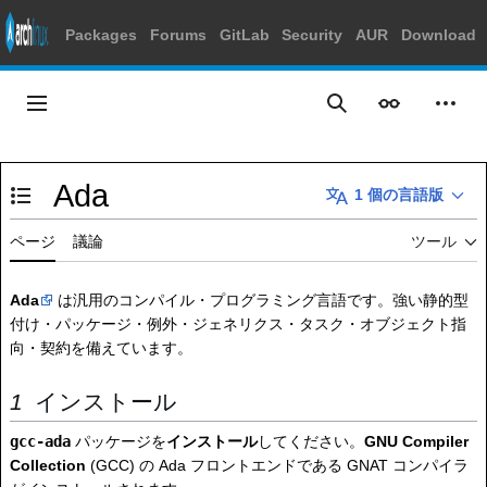
Packages
Forums
GitLab
Security
AUR
Download
コ
ン
メインメニュー
表示
個人
検索
テ
ン
ツ
Ada
に
1 個の言語版
目次の表示・非表示を切り替え
ス
キ
ページ
議論
ツール
ッ
プ
Ada
は汎用のコンパイル・プログラミング言語です。強い静的型
付け・パッケージ・例外・ジェネリクス・タスク・オブジェクト指
向・契約を備えています。
インストール
gcc-ada
パッケージを
インストール
してください。
GNU Compiler
Collection
(GCC) の Ada フロントエンドである GNAT コンパイラ