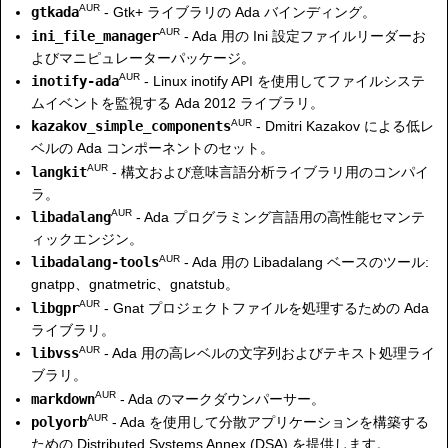
AUR
gtkada
- Gtk+ ライブラリの Ada バインディング。
AUR
ini_file_manager
- Ada 用の Ini 設定ファイルリーダーお
よびマニピュレーターパッケージ。
AUR
inotify-ada
- Linux inotify API を使用してファイルシステ
ムイベントを監視する Ada 2012 ライブラリ。
AUR
kazakov_simple_components
- Dmitri Kazakov による低レ
ベルの Ada コンポーネントのセット。
AUR
langkit
- 構文および意味言語分析ライブラリ用のコンパイ
ラ。
AUR
libadalang
- Ada プログラミング言語用の高性能セマンテ
ィックエンジン。
AUR
libadalang-tools
- Ada 用の Libadalang ベースのツール:
gnatpp、gnatmetric、gnatstub。
AUR
libgpr
- Gnat プロジェクトファイルを処理するための Ada
ライブラリ。
AUR
libvss
- Ada 用の高レベルの文字列およびテキスト処理ライ
ブラリ。
AUR
markdown
- Ada のマークダウンパーサー。
AUR
polyorb
- Ada を使用して分散アプリケーションを構築する
ための Distributed Systems Annex (DSA) を提供します。