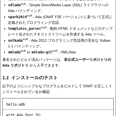
AUR
sdlada
- Simple DirectMedia Layer (SDL) ライブラリへの
Ada バインディング。
AUR
spark2014
- Ada (GNAT FSF バージョン) に基づいて正式に
定義されたプログラミング言語。
AUR
templates_parser
- 動的 HTML ドキュメントなどのテンプ
レート化されたテキストストリームを作成する Ada ツール。
AUR
vulkada
- Ada 2012 プログラミング言語用の完全な Vulkan
1.1 バインディング。
AUR
AUR
xmlada
or
xmlada-git
- XML/Ada
署名されたビルド済みパッケージは、
非公式ユーザーリポジトリの
Ada リポジトリ
から入手できます。
インストールのテスト
以下のようにシンプルなプログラムをビルドして GNAT が正しくイ
ンストールされているか確認:
hello.adb
with Ada.Text_IO;
