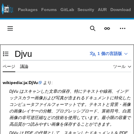
Packages
Forums
GitLab
Security
AUR
Download
コ
ン
メインメニュー
表示
個人
検索
テ
ン
ツ
Djvu
に
1 個の言語版
目次の表示・非表示を切り替え
ス
キ
ページ
議論
ツール
ッ
プ
wikipedia:ja:DjVu
より:
DjVu はスキャンした文章の保存、特にテキストや線画、インデ
ックスカラー画像および写真が含まれるドキュメントに特化した
コンピュータファイルフォーマットです。テキストと背景・画像
の画像レイヤーの分離、プログレッシブロード、算術符号、白黒
画像の非可逆圧縮などの技術を使用しています。最小限の容量で
高品質かつ読みやすい画像を保存することができます。
DjVu は PDF の代替として、スキャンしたドキュメントを PDF