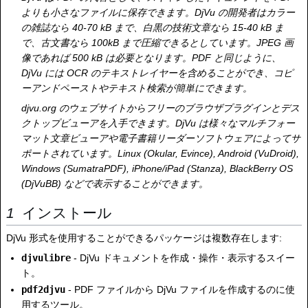
よりも小さなファイルに保存できます。DjVu の開発者はカラー
の雑誌なら 40-70 kB まで、白黒の技術文章なら 15-40 kB ま
で、古文書なら 100kB まで圧縮できるとしています。JPEG 画
像であれば 500 kB は必要となります。PDF と同じように、
DjVu には OCR のテキストレイヤーを含めることができ、コピ
ーアンドペーストやテキスト検索が簡単にできます。
djvu.org のウェブサイトからフリーのブラウザプラグインとデス
クトップビューアを入手できます。DjVu は様々なマルチフォー
マット文章ビューアや電子書籍リーダーソフトウェアによってサ
ポートされています。Linux (Okular, Evince), Android (VuDroid),
Windows (SumatraPDF), iPhone/iPad (Stanza), BlackBerry OS
(DjVuBB) などで表示することができます。
インストール
DjVu 形式を使用することができるパッケージは複数存在します:
djvulibre
- DjVu ドキュメントを作成・操作・表示するスイー
ト。
pdf2djvu
- PDF ファイルから DjVu ファイルを作成するのに使
用するツール。