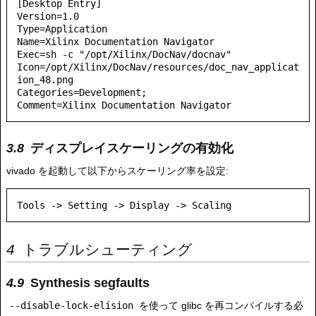
[Desktop Entry]

Version=1.0

Type=Application

Name=Xilinx Documentation Navigator 

Exec=sh -c "/opt/Xilinx/DocNav/docnav"

Icon=/opt/Xilinx/DocNav/resources/doc_nav_applicat
ion_48.png

Categories=Development;

Comment=Xilinx Documentation Navigator
ディスプレイスケーリングの有効化
vivado を起動して以下からスケーリング率を設定:
トラブルシューティング
Synthesis segfaults
--disable-lock-elision
を使って glibc を再コンパイルする必