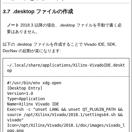
.desktop ファイルの作成
ノート
2018.3 以降の場合、.desktop ファイルを手動で書く必
要はありません。
以下の .desktop ファイルを作成することで Vivado IDE, SDK,
DocNav の起動が楽になります:
~/.local/share/applications/Xilinx-VivadoIDE.deskt
op
#!/usr/bin/env xdg-open

[Desktop Entry]

Version=1.0

Type=Application

Name=Xilinx Vivado IDE

Exec=sh -c "unset LANG && unset QT_PLUGIN_PATH && 
source /opt/Xilinx/Vivado/2018.1/settings64.sh && 
vivado"

Icon=/opt/Xilinx/Vivado/2018.1/doc/images/vivado_l
ogo.png
