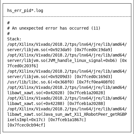
hs_err_pid*.log
#

# An unexpected error has occurred (11)

#

Stack:

/opt/Xilinx/Vivado/2018.2/tps/lnx64/jre/lib/amd64/
server/libjvm.so(+0x923da9) [0x7fced0c19da9]

/opt/Xilinx/Vivado/2018.2/tps/lnx64/jre/lib/amd64/
server/libjvm.so(JVM_handle_linux_signal+0xb6) [0x
7fced0c203f6]

/opt/Xilinx/Vivado/2018.2/tps/lnx64/jre/lib/amd64/
server/libjvm.so(+0x9209d3) [0x7fced0c169d3]

/usr/lib/libc.so.6(+0x368f0) [0x7fcf0ea408f0]

/opt/Xilinx/Vivado/2018.2/tps/lnx64/jre/lib/amd64/
libawt_xawt.so(+0x42028) [0x7fceb1a20028]

/opt/Xilinx/Vivado/2018.2/tps/lnx64/jre/lib/amd64/
libawt_xawt.so(+0x42288) [0x7fceb1a20288]

/opt/Xilinx/Vivado/2018.2/tps/lnx64/jre/lib/amd64/
libawt_xawt.so(Java_sun_awt_X11_XRobotPeer_getRGBP
ixelsImpl+0x17c) [0x7fceb1a1867c]

[0x7fcec0cb94cf]