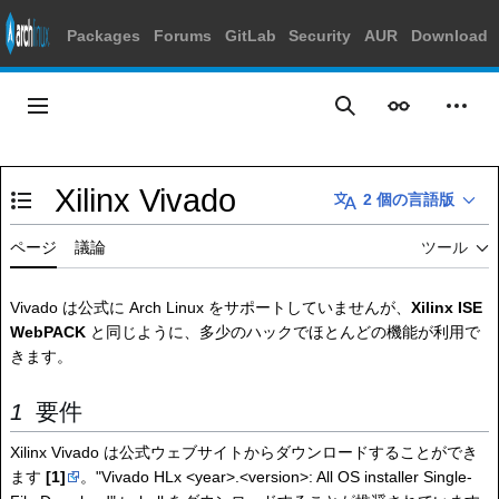
Packages
Forums
GitLab
Security
AUR
Download
コ
ン
メインメニュー
表示
個人
検索
テ
ン
ツ
Xilinx Vivado
に
2 個の言語版
目次の表示・非表示を切り替え
ス
キ
ページ
議論
ツール
ッ
プ
Vivado は公式に Arch Linux をサポートしていませんが、
Xilinx ISE
WebPACK
と同じように、多少のハックでほとんどの機能が利用で
きます。
要件
Xilinx Vivado は公式ウェブサイトからダウンロードすることができ
ます
[1]
。"Vivado HLx <year>.<version>: All OS installer Single-