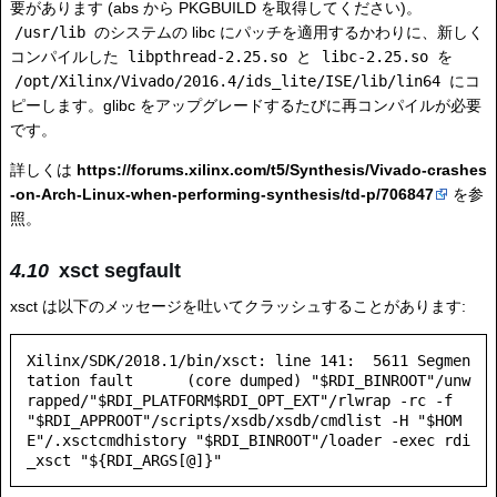
要があります (abs から PKGBUILD を取得してください)。
/usr/lib
のシステムの libc にパッチを適用するかわりに、新しく
コンパイルした
libpthread-2.25.so
と
libc-2.25.so
を
/opt/Xilinx/Vivado/2016.4/ids_lite/ISE/lib/lin64
にコ
ピーします。glibc をアップグレードするたびに再コンパイルが必要
です。
詳しくは
https://forums.xilinx.com/t5/Synthesis/Vivado-crashes
-on-Arch-Linux-when-performing-synthesis/td-p/706847
を参
照。
xsct segfault
xsct は以下のメッセージを吐いてクラッシュすることがあります:
Xilinx/SDK/2018.1/bin/xsct: line 141:  5611 Segmen
tation fault      (core dumped) "$RDI_BINROOT"/unw
rapped/"$RDI_PLATFORM$RDI_OPT_EXT"/rlwrap -rc -f 
"$RDI_APPROOT"/scripts/xsdb/xsdb/cmdlist -H "$HOM
E"/.xsctcmdhistory "$RDI_BINROOT"/loader -exec rdi