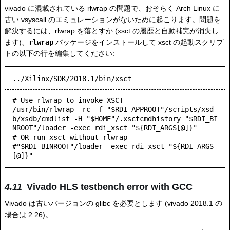
vivado に混載されている rlwrap の問題で、おそらく Arch Linux に
古い vsyscall のエミュレーションがないために起こります。問題を
解決するには、rlwrap を落とすか (xsct の履歴と自動補完が消失し
ます)、
rlwrap
パッケージをインストールして xsct の起動スクリプ
トの以下の行を編集してください:
../Xilinx/SDK/2018.1/bin/xsct
# Use rlwrap to invoke XSCT

/usr/bin/rlwrap -rc -f "$RDI_APPROOT"/scripts/xsd
b/xsdb/cmdlist -H "$HOME"/.xsctcmdhistory "$RDI_BI
NROOT"/loader -exec rdi_xsct "${RDI_ARGS[@]}"

# OR run xsct without rlwrap

#"$RDI_BINROOT"/loader -exec rdi_xsct "${RDI_ARGS
[@]}"
Vivado HLS testbench error with GCC
Vivado は古いバージョンの glibc を必要とします (vivado 2018.1 の
場合は 2.26)。