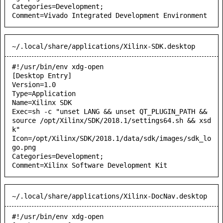
Categories=Development;

Comment=Vivado Integrated Development Environment
~/.local/share/applications/Xilinx-SDK.desktop
#!/usr/bin/env xdg-open

[Desktop Entry]

Version=1.0

Type=Application

Name=Xilinx SDK

Exec=sh -c "unset LANG && unset QT_PLUGIN_PATH && 
source /opt/Xilinx/SDK/2018.1/settings64.sh && xsd
k"

Icon=/opt/Xilinx/SDK/2018.1/data/sdk/images/sdk_lo
go.png

Categories=Development;

Comment=Xilinx Software Development Kit
~/.local/share/applications/Xilinx-DocNav.desktop
#!/usr/bin/env xdg-open
