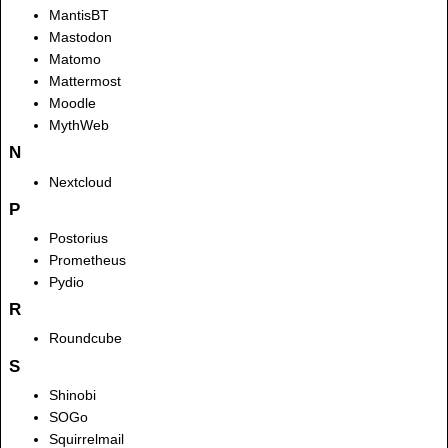
MantisBT
Mastodon
Matomo
Mattermost
Moodle
MythWeb
N
Nextcloud
P
Postorius
Prometheus
Pydio
R
Roundcube
S
Shinobi
SOGo
Squirrelmail