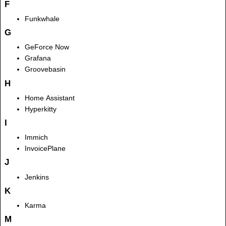
F
Funkwhale
G
GeForce Now
Grafana
Groovebasin
H
Home Assistant
Hyperkitty
I
Immich
InvoicePlane
J
Jenkins
K
Karma
M