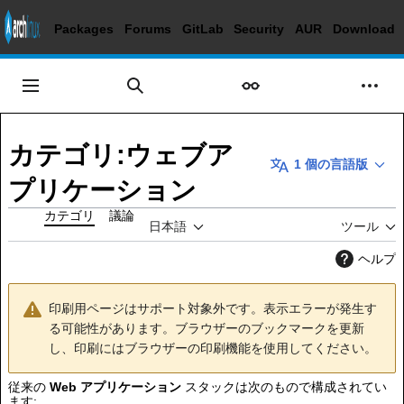
Packages
Forums
GitLab
Security
AUR
Download
コ
ン
メインメニュー
表示
個人
検索
テ
ン
ツ
カテゴリ
:
ウェブア
に
1 個の言語版
ス
プリケーション
キ
カテゴリ
議論
ッ
日本語
ツール
プ
ヘルプ
印刷用ページはサポート対象外です。表示エラーが発生す
る可能性があります。ブラウザーのブックマークを更新
し、印刷にはブラウザーの印刷機能を使用してください。
従来の
Web アプリケーション
スタックは次のもので構成されてい
ます: