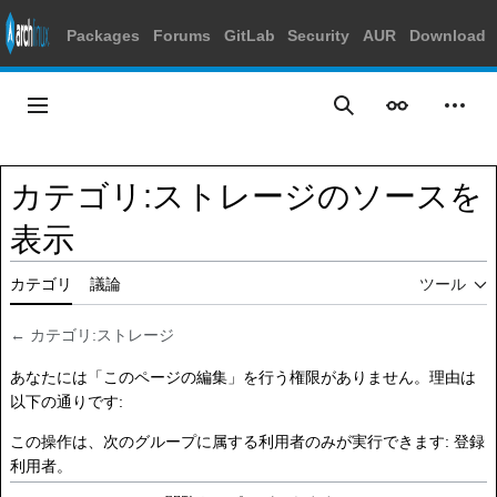
Packages
Forums
GitLab
Security
AUR
Download
コ
ン
メインメニュー
表示
個人
検索
テ
ン
ツ
カテゴリ:ストレージのソースを
に
ス
表示
キ
ッ
カテゴリ
議論
ツール
プ
←
カテゴリ:ストレージ
あなたには「このページの編集」を行う権限がありません。理由は
以下の通りです:
この操作は、次のグループに属する利用者のみが実行できます:
登録
利用者
。