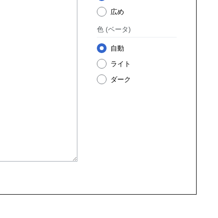
広め
色
(ベータ)
自動
ライト
ダーク