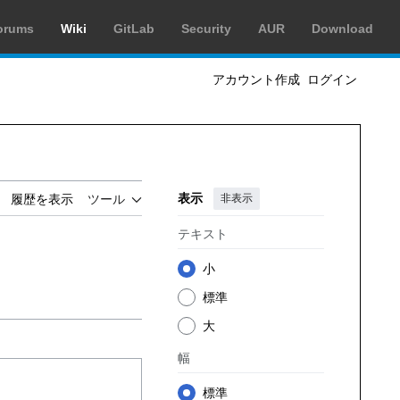
orums
Wiki
GitLab
Security
AUR
Download
アカウント作成
ログイン
表示
非表示
履歴を表示
ツール
テキスト
小
標準
大
幅
標準