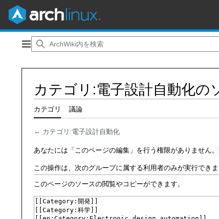
コ
ン
メインメニュー
テ
ン
ツ
カテゴリ:電子設計自動化の
に
ス
キ
カテゴリ
議論
ッ
プ
←
カテゴリ:電子設計自動化
あなたには「このページの編集」を行う権限がありません。
この操作は、次のグループに属する利用者のみが実行できま
このページのソースの閲覧やコピーができます。