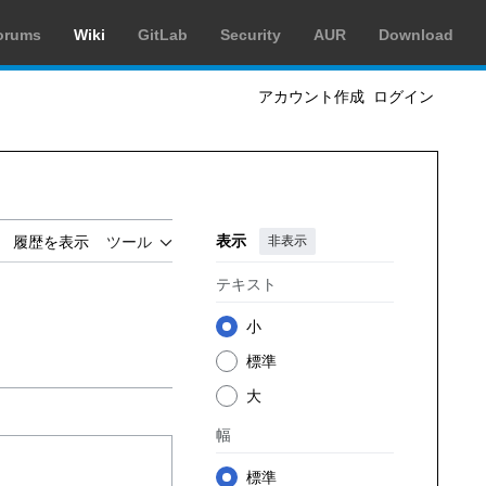
orums
Wiki
GitLab
Security
AUR
Download
アカウント作成
ログイン
表示
非表示
履歴を表示
ツール
テキスト
小
標準
大
幅
標準