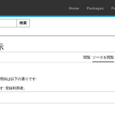
Home
Packages
F
検索
示
閲覧
ソースを閲覧
理由は以下の通りです:
す:
登録利用者
。