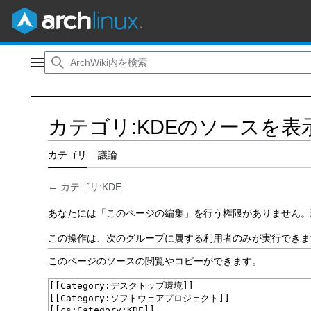
コ
ン
メインメニュー
テ
ン
ツ
カテゴリ:KDEのソースを表
に
ス
キ
カテゴリ
議論
ッ
プ
←
カテゴリ:KDE
あなたには「このページの編集」を行う権限がありません。
この操作は、次のグループに属する利用者のみが実行できま
このページのソースの閲覧やコピーができます。