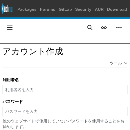
Packages
Forums
GitLab
Security
AUR
Download
コ
ン
メインメニュー
表示
個人
検索
テ
ン
ツ
アカウント作成
に
ス
ツール
キ
ッ
プ
利用者名
パスワード
他のウェブサイトで使用していないパスワードを使用することをお
勧めします。