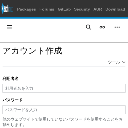
Packages
Forums
GitLab
Security
AUR
Download
コ
ン
メインメニュー
表示
個人
検索
テ
ン
ツ
アカウント作成
に
ス
ツール
キ
ッ
プ
利用者名
パスワード
他のウェブサイトで使用していないパスワードを使用することをお
勧めします。