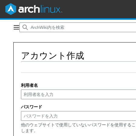
コ
ン
メインメニュー
テ
ン
ツ
アカウント作成
に
ス
キ
ッ
プ
利用者名
パスワード
他のウェブサイトで使用していないパスワードを使用するこ
します。