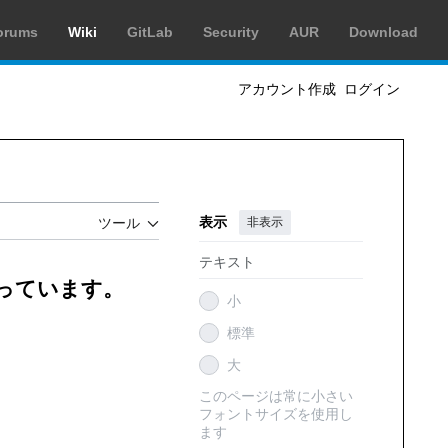
orums
Wiki
GitLab
Security
AUR
Download
アカウント作成
ログイン
表示
非表示
ツール
テキスト
創っています。
小
標準
大
このページは常に小さい
フォントサイズを使用し
ます