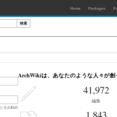
Home
Packages
F
検索
ArchWikiは、あなたのような人々が
41,972
編集
とをお勧め
1,843