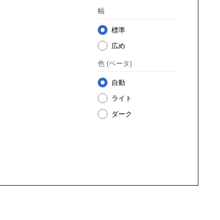
幅
標準
広め
色
(ベータ)
自動
ライト
ダーク