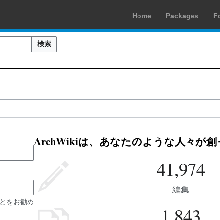
Home
Packages
F
検索
ArchWikiは、あなたのような人々が
41,974
編集
とをお勧め
1,843