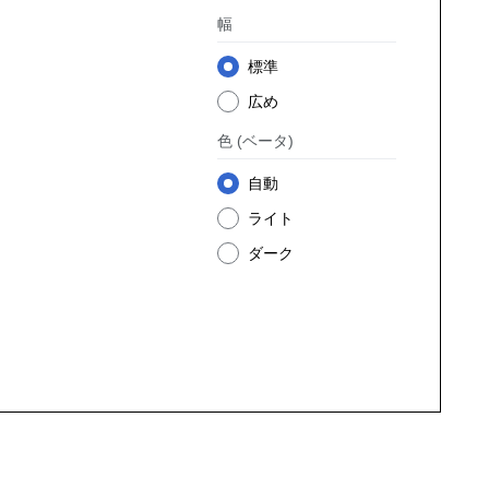
幅
標準
広め
色
(ベータ)
自動
ライト
ダーク