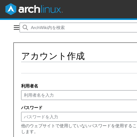
コ
ン
メインメニュー
テ
ン
ツ
アカウント作成
に
ス
キ
ッ
プ
利用者名
パスワード
他のウェブサイトで使用していないパスワードを使用するこ
します。