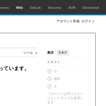
orums
Wiki
GitLab
Security
AUR
Download
アカウント作成
ログイン
表示
非表示
ツール
テキスト
創っています。
小
標準
大
このページは常に小さい
フォントサイズを使用し
ます