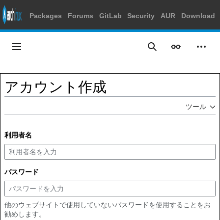
Packages
Forums
GitLab
Security
AUR
Download
コ
ン
メインメニュー
表示
個人
検索
テ
ン
ツ
アカウント作成
に
ス
ツール
キ
ッ
プ
利用者名
パスワード
他のウェブサイトで使用していないパスワードを使用することをお
勧めします。