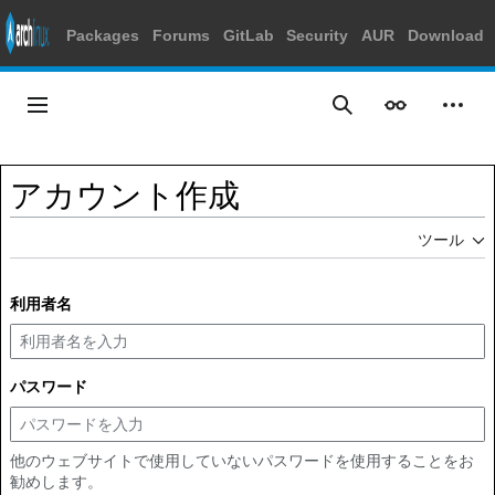
Packages
Forums
GitLab
Security
AUR
Download
コ
ン
メインメニュー
表示
個人
検索
テ
ン
ツ
アカウント作成
に
ス
ツール
キ
ッ
プ
利用者名
パスワード
他のウェブサイトで使用していないパスワードを使用することをお
勧めします。