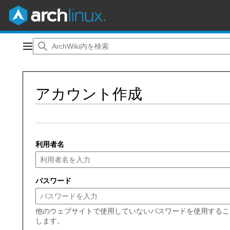
コ
ン
メインメニュー
テ
ン
ツ
アカウント作成
に
ス
キ
ッ
プ
利用者名
パスワード
他のウェブサイトで使用していないパスワードを使用するこ
します。