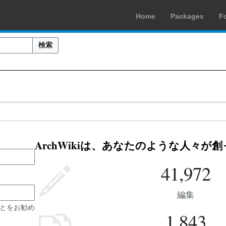
Home
Packages
F
検索
ArchWikiは、あなたのような人々が
41,972
編集
とをお勧め
1,843