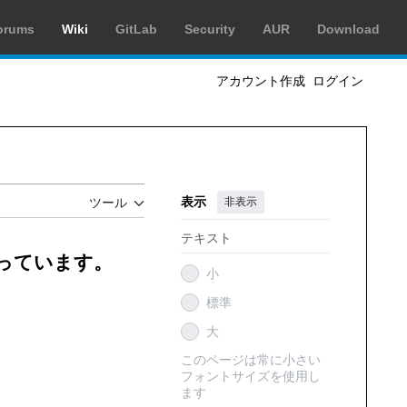
orums
Wiki
GitLab
Security
AUR
Download
アカウント作成
ログイン
表示
非表示
ツール
テキスト
創っています。
小
標準
大
このページは常に小さい
フォントサイズを使用し
ます