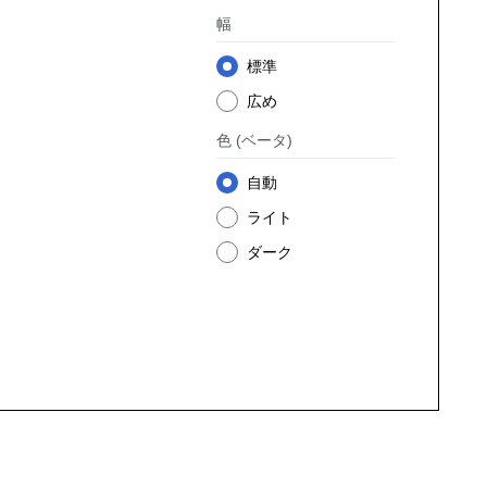
幅
標準
広め
色
(ベータ)
自動
ライト
ダーク