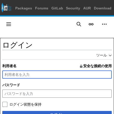
Packages
Forums
GitLab
Security
AUR
Download
コ
ン
メインメニュー
表示
個人
検索
テ
ン
ツ
ログイン
に
ス
ツール
キ
ッ
利用者名
安全な接続の使用
プ
パスワード
ログイン状態を保持