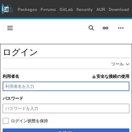
Packages
Forums
GitLab
Security
AUR
Download
コ
ン
メインメニュー
表示
個人
検索
テ
ン
ツ
ログイン
に
ス
ツール
キ
ッ
利用者名
安全な接続の使用
プ
パスワード
ログイン状態を保持