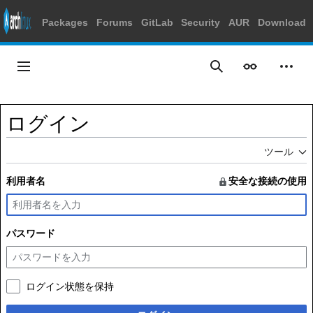
Packages
Forums
GitLab
Security
AUR
Download
コ
ン
メインメニュー
表示
個人
検索
テ
ン
ツ
ログイン
に
ス
ツール
キ
ッ
利用者名
安全な接続の使用
プ
パスワード
ログイン状態を保持