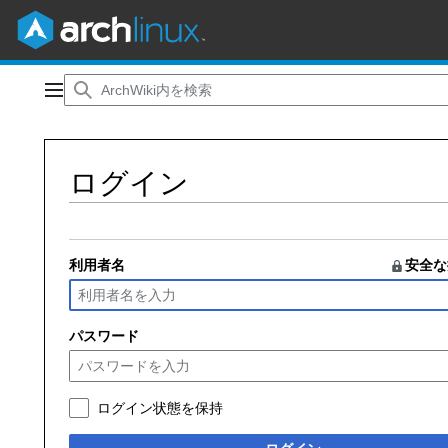
コ
ン
メインメニュー
テ
ン
ツ
ログイン
に
ス
キ
ッ
プ
利用者名
安全な
パスワード
ログイン状態を保持