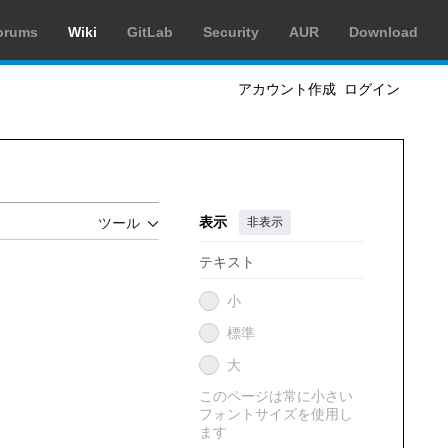
orums
Wiki
GitLab
Security
AUR
Download
アカウント作成
ログイン
表示
非表示
ツール
テキスト
小
標準
大
このページは常に小さい
フォントサイズを使用し
ます