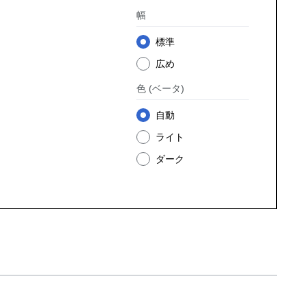
幅
標準
広め
色
(ベータ)
自動
ライト
ダーク