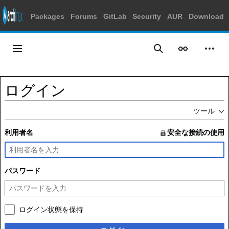
Packages
Forums
GitLab
Security
AUR
Download
コ
ン
メインメニュー
表示
個人
検索
テ
ン
ツ
ログイン
に
ス
ツール
キ
ッ
利用者名
安全な接続の使用
プ
パスワード
ログイン状態を保持