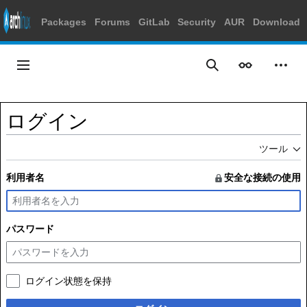
Packages
Forums
GitLab
Security
AUR
Download
コ
ン
メインメニュー
表示
個人
検索
テ
ン
ツ
ログイン
に
ス
ツール
キ
ッ
利用者名
安全な接続の使用
プ
パスワード
ログイン状態を保持