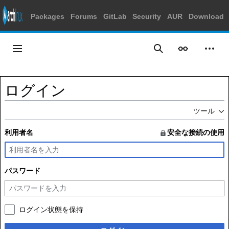
Packages
Forums
GitLab
Security
AUR
Download
コ
ン
メインメニュー
表示
個人
検索
テ
ン
ツ
ログイン
に
ス
ツール
キ
ッ
利用者名
安全な接続の使用
プ
パスワード
ログイン状態を保持