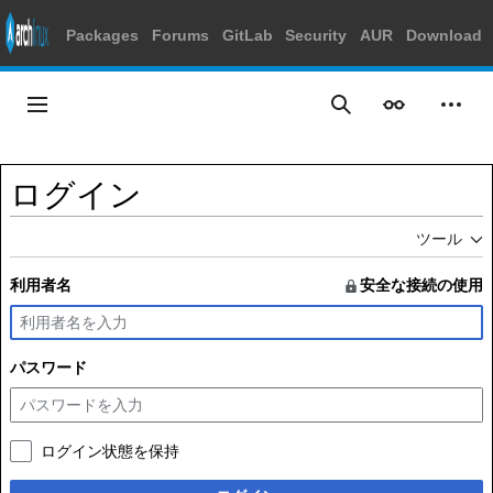
Packages
Forums
GitLab
Security
AUR
Download
コ
ン
メインメニュー
表示
個人
検索
テ
ン
ツ
ログイン
に
ス
ツール
キ
ッ
利用者名
安全な接続の使用
プ
パスワード
ログイン状態を保持