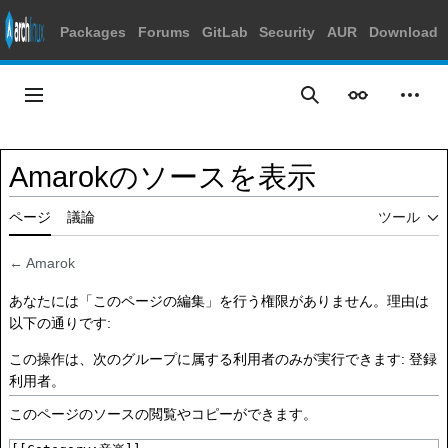
Packages
Forums
GitLab
Security
AUR
Download
コ
ン
メインメニュー
表示
個人
検索
テ
ン
ツ
Amarokのソースを表示
に
ス
ページ
議論
ツール
キ
ッ
プ
←
Amarok
あなたには「このページの編集」を行う権限がありません。理由は
以下の通りです:
この操作は、次のグループに属する利用者のみが実行できます:
登録
利用者
。
このページのソースの閲覧やコピーができます。