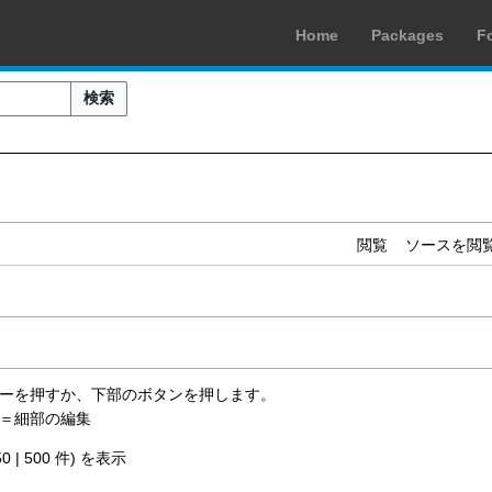
Home
Packages
F
検索
閲覧
ソースを閲
rキーを押すか、下部のボタンを押します。
＝細部の編集
50
|
500
件) を表示