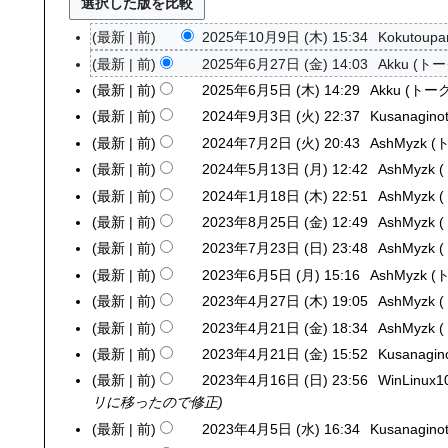
最新
前
2025年10月9日 (木) 15:34
Kokutoupa
2
0
最新
前
2025年6月27日 (金) 14:03
Akku
トー
2
2
0
最新
前
2025年6月5日 (木) 14:29
Akku
トー
2
5
2
0
最新
前
2024年9月3日 (火) 22:37
Kusanaginot
2
年
5
2
0
最新
前
2024年7月2日 (火) 20:43
AshMyzk
2
1
年
5
2
0
最新
前
2024年5月13日 (月) 12:42
AshMyzk
2
0
6
年
4
2
0
月
最新
前
2024年1月18日 (木) 22:51
AshMyzk
2
月
6
年
4
2
9
0
2
最新
前
2023年8月25日 (金) 12:49
AshMyzk
2
月
9
年
4
日
2
7
0
5
最新
前
2023年7月23日 (日) 23:48
AshMyzk
2
月
7
年
(
4
日
2
日
0
3
最新
前
2023年6月5日 (月) 15:16
AshMyzk
2
月
5
木
年
(
3
(
2
日
0
2
最新
前
2023年4月27日 (木) 19:05
AshMyzk
2
月
)
1
金
年
木
3
(
2
日
0
1
最新
前
2023年4月21日 (金) 18:34
AshMyzk
2
月
)
8
)
年
火
3
(
2
3
0
1
最新
前
2023年4月21日 (金) 15:52
Kusanagino
月
7
)
年
火
3
日
2
8
2
最新
前
2023年4月16日 (日) 23:56
WinLinux1
2
月
6
)
年
(
3
日
5
リに移ったので修正
0
2
月
4
月
年
(
日
2
3
最新
前
2023年4月5日 (水) 16:34
Kusanaginot
2
5
月
)
4
木
(
3
日