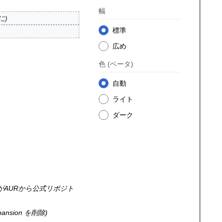
幅
に
標準
広め
色
(ベータ)
自動
ライト
ダーク
ntimeがAURから公式リポジト
ansion を削除