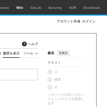
orums
Wiki
GitLab
Security
AUR
Download
アカウント作成
ログイン
ヘルプ
表示
非表示
覧
履歴を表示
ツール
テキスト
小
標準
大
このページは常に小さい
フォントサイズを使用し
ます