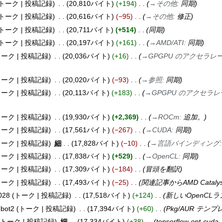
トーク
投稿記録
20,810バイト
+194
→
その他
:
同期
トーク
投稿記録
20,616バイト
−95
→
その他
:
修正
トーク
投稿記録
20,711バイト
+514
同期
トーク
投稿記録
20,197バイト
+161
→
AMD/ATI
:
同期
トーク
投稿記録
20,036バイト
+16
→
GPGPU のアクセラ
トーク
投稿記録
20,020バイト
−93
→
参照
:
同期
トーク
投稿記録
20,113バイト
+183
→
GPGPU のアクセラ
トーク
投稿記録
19,930バイト
+2,369
→
ROCm
:
追加。
トーク
投稿記録
17,561バイト
−267
→
CUDA
:
同期
トーク
投稿記録
細
17,828バイト
−10
→
言語バインディング
トーク
投稿記録
17,838バイト
+529
→
OpenCL
:
同期
トーク
投稿記録
17,309バイト
−184
冒頭を翻訳
トーク
投稿記録
17,493バイト
−25
関連記事から
AMD Catalys
028
トーク
投稿記録
17,518バイト
+124
新しいOpenCL
.bot2
トーク
投稿記録
17,394バイト
+60
Pkg/AUR テン
トーク
投稿記録
細
17,334バイト
+38
tensorflow-opt-