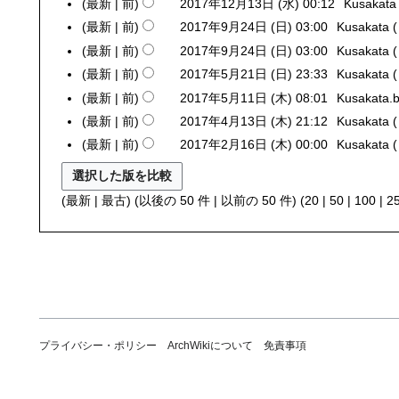
0
日
最新
前
2017年12月13日 (水) 00:12
Kusakata
2
水
日
1
)
0
)
最新
前
2017年9月24日 (日) 03:00
Kusakata
2
(
8
1
編
0
火
最新
前
2017年9月24日 (日) 03:00
Kusakata
年
7
集
1
)
最新
前
2017年5月21日 (日) 23:33
Kusakata
2
1
年
の
7
0
最新
前
2017年5月11日 (木) 08:01
Kusakata.b
2
月
1
要
年
1
0
9
最新
前
2017年4月13日 (木) 21:12
Kusakata
2
2
約
9
7
1
日
0
月
な
最新
前
2017年2月16日 (木) 00:00
Kusakata
2
月
年
7
(
1
1
し
0
2
5
年
火
7
3
1
4
月
5
)
(
最新
|
最古
) (
以後の 50 件
|
以前の 50 件
) (
20
|
50
|
100
|
2
年
日
7
日
2
月
4
(
年
(
1
1
月
水
2
日
日
1
1
)
月
)
(
日
3
1
日
(
日
6
)
木
(
日
)
木
(
プライバシー・ポリシー
ArchWikiについて
免責事項
)
木
)