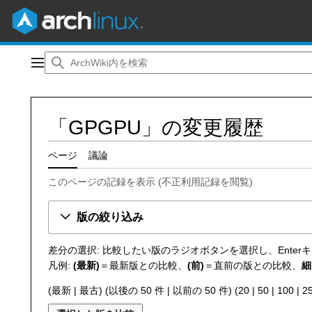
コ
ン
メインメニュー
テ
ン
ツ
「GPGPU」の変更履歴
に
ス
キ
ページ
議論
ッ
このページの記録を表示
(
不正利用記録を閲覧
)
プ
版の絞り込み
差分の選択: 比較したい版のラジオボタンを選択し、Ente
凡例:
(最新)
＝最新版との比較、
(前)
＝直前の版との比較、
細
(
最新
|
最古
) (
以後の 50 件
|
以前の 50 件
) (
20
|
50
|
100
|
2