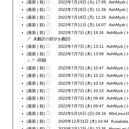
0
日
最新
前
2022年7月19日 (火) 17:05
AshMyzk
2
2
月
)
金
年
(
2
(
0
7
最新
前
2022年7月18日 (月) 11:26
AshMyzk
2
2
)
4
日
3
月
2
日
0
1
最新
前
2022年7月18日 (月) 11:26
AshMyzk
月
)
年
)
2
(
2
日
最新
前
2022年7月11日 (月) 14:07
AshMyzk
2
1
4
年
木
2
(
0
6
最新
前
2022年7月7日 (木) 19:16
AshMyzk
2
月
7
)
年
金
2
日
ア
:
未翻訳の部分を翻訳
0
5
月
7
)
2
(
2
日
最新
前
2022年7月7日 (木) 13:11
AshMyzk
1
月
年
日
2
(
9
最新
前
2022年7月7日 (木) 13:09
AshMyzk
1
7
)
年
水
日
ェア
:
同期
8
月
7
)
(
日
最新
前
2022年7月7日 (木) 10:47
AshMyzk
1
月
火
(
最新
前
2022年7月7日 (木) 10:22
AshMyzk
1
7
)
月
日
最新
前
2022年7月7日 (木) 10:14
AshMyzk
日
)
(
(
最新
前
2022年7月7日 (木) 10:13
AshMyzk
月
木
最新
前
2022年7月7日 (木) 09:49
AshMyzk
)
)
最新
前
2022年7月7日 (木) 09:47
AshMyzk
最新
前
2022年5月15日 (日) 04:24
WinLinux1
2
0
最新
前
2020年12月31日 (木) 14:44
Kusakata
2
2
0
最新
前
2020年2月17日 (月) 22:35
Hiromi-mi