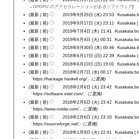
2
2
2
→
GPGPU のアクセラレーションがあるソフトウェア
0
年
0
2
最新
前
2019年9月25日 (水) 23:53
Kusakata.b
2
5
年
0
0
最新
前
2019年9月17日 (火) 23:11
Kusakata
2
月
1
年
1
0
最新
前
2019年7月4日 (木) 21:41
Kusakata.bo
2
1
2
2
9
1
0
5
最新
前
2019年6月4日 (火) 00:31
Kusakata.bo
2
月
月
年
9
1
日
0
3
最新
前
2018年8月30日 (木) 00:46
Kusakata.b
2
1
9
年
9
(
1
1
0
7
最新
前
2018年6月17日 (日) 22:39
Kusakata
2
月
9
年
日
9
日
1
日
0
2
最新
前
2018年6月10日 (日) 19:01
Kusakata.b
2
月
7
)
年
(
8
(
1
5
0
1
最新
前
2018年2月7日 (水) 00:17
Kusakata.bo
2
月
6
木
年
月
8
日
1
7
「https://hackage.haskell.org/」に置換
0
4
月
)
8
)
年
(
8
日
1
日
最新
前
2018年2月6日 (火) 23:42
Kusakata.bo
2
4
月
6
水
年
(
8
(
「https://software.intel.com/」に置換
0
日
3
月
)
6
火
年
木
1
(
最新
前
2018年2月6日 (火) 23:42
Kusakata.bo
0
1
月
)
2
)
8
火
「https://www.nvidia.com/」に置換
日
7
1
月
年
)
(
最新
前
2018年2月6日 (火) 23:10
Kusakata.bo
日
0
7
2
木
「https://sourceforge.net/」に置換
(
日
日
月
)
日
最新
前
2018年1月9日 (火) 22:41
Kusakata
2
(
(
6
)