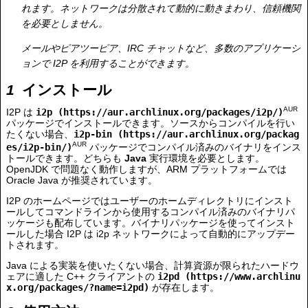
れます。ネットワークは分散されて動的に動きまわり、信頼機関
を必要としません。
メールやピアツーピア、IRC チャットなど、多数のアプリケーシ
ョンで I2P を利用することができます。
インストール
AUR
I2P は
i2p
パッケージでインストールできます。ソースからコンパイルを行い
たくない場合、
i2p-bin
AUR
パッケージでコンパイル済みのバイナリをインス
トールできます。どちらも
Java
実行環境を必要とします。
OpenJDK で問題なく動作しますが、ARM プラットフォームでは
Oracle Java が推奨されています。
I2P のホームページではユーザーのホームディレクトリにインスト
ールしてコマンドラインから使用するコンパイル済みのバイナリパ
ッケージも配布しています。バイナリパッケージを使ってインスト
ールした場合 I2P は i2p ネットワークによって自動的にアップデー
トされます。
Java による実装を使いたくない場合、計算資源が限られたハードウ
ェアに適した C++ クライアントの
i2pd
が存在します。