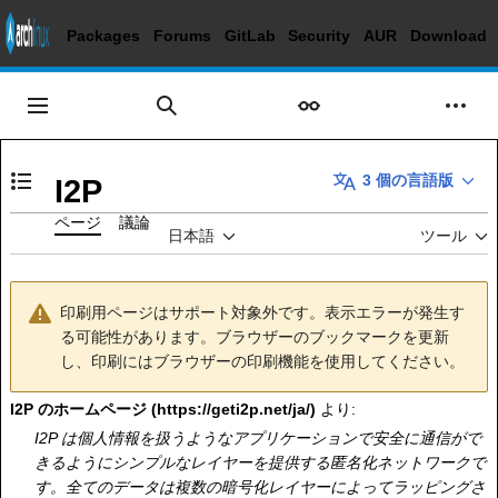
Packages
Forums
GitLab
Security
AUR
Download
コ
ン
メインメニュー
表示
個人
検索
テ
ン
ツ
3 個の言語版
I2P
目次の表示・非表示を切り替え
に
ス
ページ
議論
日本語
ツール
キ
ッ
プ
印刷用ページはサポート対象外です。表示エラーが発生す
る可能性があります。ブラウザーのブックマークを更新
し、印刷にはブラウザーの印刷機能を使用してください。
I2P のホームページ
より:
I2P は個人情報を扱うようなアプリケーションで安全に通信がで
きるようにシンプルなレイヤーを提供する匿名化ネットワークで
す。全てのデータは複数の暗号化レイヤーによってラッピングさ