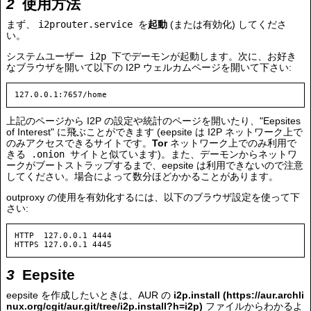
使用方法
まず、
i2prouter.service
を
起動
(または有効化) してくださ
い。
システムユーザー
i2p
下でデーモンが起動します。次に、お好き
なブラウザを開いて以下の I2P ウェルカムページを開いて下さい:
上記のページから I2P の設定や統計のページを開いたり、"Eepsites
of Interest" に飛ぶことができます (eepsite は I2P ネットワーク上で
のみアクセスできるサイトです。
Tor
ネットワーク上でのみ利用で
きる
.onion
サイトと似ています)。また、デーモンからネットワ
ークがブートストラップするまで、eepsite は利用できないので注意
してください。場合によって数分ほどかかることがあります。
outproxy の使用を有効化するには、以下のブラウザ設定を使って下
さい:
HTTP  127.0.0.1 4444

Eepsite
eepsite を作成したいときは、AUR の
i2p.install
ファイルからわかるよ