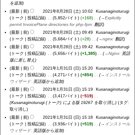
を追加
2
1
最新
前
2021年8月28日 (土) 10:02
Kusanaginoturugi
2
年
トーク
投稿記録
5,852バイト
+168
→
Explicitly
0
9
permit InvoicePlane directories for php-fpm
:
翻訳
2
月
1
最新
前
2021年8月28日 (土) 09:49
Kusanaginoturugi
1
年
トーク
投稿記録
5,684バイト
+28
→
nginx
:
翻訳
0
8
最新
前
2021年8月28日 (土) 09:42
Kusanaginoturugi
日
月
トーク
投稿記録
5,656バイト
+1,385
→
Nginx
:
英語
(
2
版に差し替え
金
8
最新
前
2021年1月31日 (日) 15:20
Kusanaginoturugi
2
)
日
トーク
投稿記録
4,271バイト
+854
→
インストール
0
(
ウィザード
:
英語版から追加
2
土
1
最新
前
2021年1月31日 (日) 15:19
Kusanaginoturugi
)
年
トーク
投稿記録
3,417バイト
−519
1
Kusanaginoturugi
(
トーク
) による版 19267 を取り消し
タグ
:
月
取り消し
3
最新
前
2021年1月31日 (日) 15:18
Kusanaginoturugi
1
トーク
投稿記録
3,936バイト
+519
→
インストール
日
ウィザード
:
英語版から追加
(