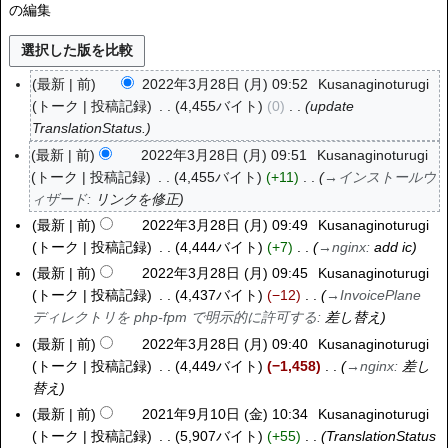
の編集
最新
前
2022年3月28日 (月) 09:52
Kusanaginoturugi
2
トーク
投稿記録
4,455バイト
0
update
0
TranslationStatus.
2
2
最新
前
2022年3月28日 (月) 09:51
Kusanaginoturugi
年
トーク
投稿記録
4,455バイト
+11
→
インストールウ
3
ィザード
:
リンクを修正
月
最新
前
2022年3月28日 (月) 09:49
Kusanaginoturugi
2
トーク
投稿記録
4,444バイト
+7
→
nginx
:
add ic
8
最新
前
2022年3月28日 (月) 09:45
Kusanaginoturugi
日
トーク
投稿記録
4,437バイト
−12
→
InvoicePlane
(
ディレクトリを php-fpm で明示的に許可する
:
差し替え
月
最新
前
2022年3月28日 (月) 09:40
Kusanaginoturugi
)
トーク
投稿記録
4,449バイト
−1,458
→
nginx
:
差し
替え
最新
前
2021年9月10日 (金) 10:34
Kusanaginoturugi
2
トーク
投稿記録
5,907バイト
+55
TranslationStatus
0