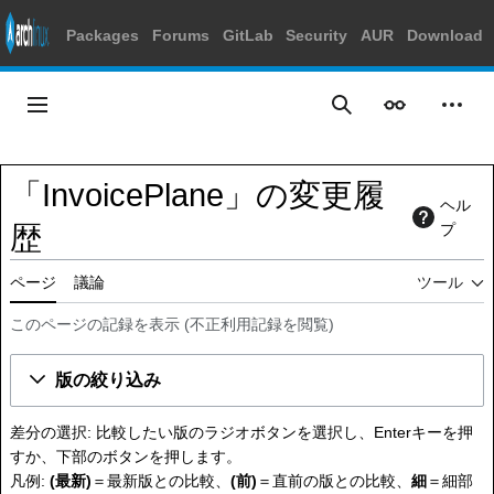
Packages
Forums
GitLab
Security
AUR
Download
コ
ン
メインメニュー
表示
個人
検索
テ
ン
ツ
「InvoicePlane」の変更履
に
ヘル
ス
歴
プ
キ
ッ
ページ
議論
ツール
プ
このページの記録を表示
(
不正利用記録を閲覧
)
版の絞り込み
差分の選択: 比較したい版のラジオボタンを選択し、Enterキーを押
すか、下部のボタンを押します。
凡例:
(最新)
＝最新版との比較、
(前)
＝直前の版との比較、
細
＝細部