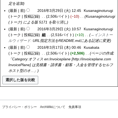
定を追加
最新
前
2016年3月29日 (火) 12:45
Kusanaginoturugi
2
トーク
投稿記録
2,506バイト
−10
Kusanaginoturugi
0
(
トーク
) による版 5171 を取り消し
1
6
最新
前
2016年3月29日 (火) 10:57
Kusanaginoturugi
年
トーク
投稿記録
細
2,516バイト
+10
→
インストー
3
ルウィザード
:
URL指定方法をREADME.mdにある記述に変更
月
最新
前
2016年3月17日 (木) 00:46
Kusakata
2
2
トーク
投稿記録
2,506バイト
+2,506
ページの作成:
0
9
「
Category:オフィス
en:Invoiceplane
[http://invoiceplane.com
1
日
InvoicePlane] は見積書・請求書・顧客・入金を管理するセルフ
6
(
ホスト型のオ...」
年
火
3
)
月
1
7
日
(
プライバシー・ポリシー
ArchWikiについて
免責事項
木
)