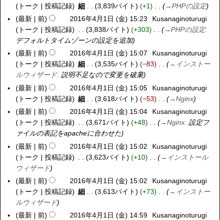
1
6
トーク
投稿記録
細
3,839バイト
+1
→
PHPの設定
0
水
0
年
1
最新
前
2016年4月1日 (金) 15:23
Kusanaginoturugi
)
月
4
6
トーク
投稿記録
3,838バイト
+303
→
PHPの設定
:
2
月
年
デフォルトタイムゾーンの設定を追加
1
2
4
最新
前
2016年4月1日 (金) 15:07
Kusanaginoturugi
日
日
月
トーク
投稿記録
細
3,535バイト
−83
→
インストー
(
(
1
ルウィザード
:
説明不足なので変更を破棄
土
土
日
最新
前
2016年4月1日 (金) 15:05
Kusanaginoturugi
)
)
(
トーク
投稿記録
細
3,618バイト
−53
→
Nginx
金
最新
前
2016年4月1日 (金) 15:04
Kusanaginoturugi
)
トーク
投稿記録
3,671バイト
+48
→
Nginx
:
設定フ
ァイルの表記をapacheに合わせた
最新
前
2016年4月1日 (金) 15:02
Kusanaginoturugi
トーク
投稿記録
3,623バイト
+10
→
インストール
ウィザード
最新
前
2016年4月1日 (金) 15:02
Kusanaginoturugi
トーク
投稿記録
細
3,613バイト
+73
→
インストー
ルウィザード
最新
前
2016年4月1日 (金) 14:59
Kusanaginoturugi