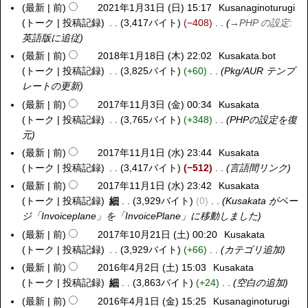
最新
前
2021年1月31日 (日) 15:17
Kusanaginoturugi
日
トーク
投稿記録
3,417バイト
−408
→
PHP の設定
:
)
英語版に追従
最新
前
2018年1月18日 (木) 22:02
Kusakata.bot
2
トーク
投稿記録
3,825バイト
+60
Pkg/AUR テンプ
0
レートの更新
1
8
最新
前
2017年11月3日 (金) 00:34
Kusakata
2
年
トーク
投稿記録
3,765バイト
+348
PHPの設定を復
0
1
元
1
月
7
最新
前
2017年11月1日 (水) 23:44
Kusakata
2
1
年
トーク
投稿記録
3,417バイト
−512
言語間リンク
0
8
1
1
最新
前
2017年11月1日 (水) 23:42
Kusakata
日
1
7
トーク
投稿記録
細
3,929バイト
0
Kusakata がペー
(
月
年
ジ「
Invoiceplane
」を「
InvoicePlane
」に移動しました
木
3
1
最新
前
2017年10月21日 (土) 00:20
Kusakata
2
)
日
1
トーク
投稿記録
3,929バイト
+66
カテゴリ追加
0
(
月
1
最新
前
2016年4月2日 (土) 15:03
Kusakata
2
金
1
7
トーク
投稿記録
細
3,863バイト
+24
空白の追加
0
)
日
年
1
最新
前
2016年4月1日 (金) 15:25
Kusanaginoturugi
2
(