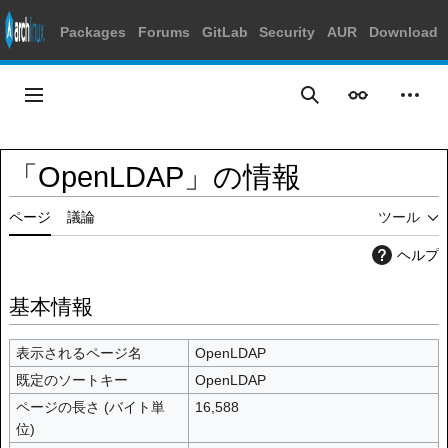
Packages
Forums
GitLab
Security
AUR
Download
コ
ン
メインメニュー
表示
個人
検索
テ
ン
ツ
「OpenLDAP」の情報
に
ス
ページ
議論
ツール
キ
ッ
ヘルプ
プ
基本情報
表示されるページ名
OpenLDAP
既定のソートキー
OpenLDAP
ページの長さ (バイト単
16,588
位)