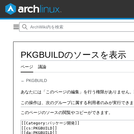
コ
ン
メインメニュー
テ
ン
ツ
PKGBUILDのソースを表示
に
ス
キ
ページ
議論
ッ
プ
←
PKGBUILD
あなたには「このページの編集」を行う権限がありません。
この操作は、次のグループに属する利用者のみが実行できま
このページのソースの閲覧やコピーができます。