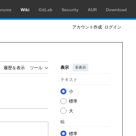
orums
Wiki
GitLab
Security
AUR
Download
アカウント作成
ログイン
表示
非表示
履歴を表示
ツール
テキスト
小
標準
大
幅
標準