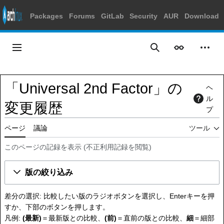
Packages
Forums
GitLab
Security
AUR
Download
コ
ン
メインメニュー
表示
個人
検索
テ
ン
ツ
「Universal 2nd Factor」の
ヘ
に
ル
ス
変更履歴
プ
キ
ッ
ページ
議論
ツール
プ
このページの記録を表示
(
不正利用記録を閲覧
)
版の絞り込み
差分の選択: 比較したい版のラジオボタンを選択し、Enterキーを押
すか、下部のボタンを押します。
凡例:
(最新)
＝最新版との比較、
(前)
＝直前の版との比較、
細
＝細部