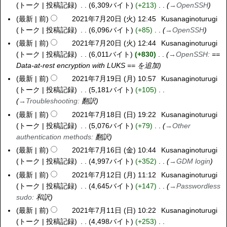
1
トーク
投稿記録
6,309バイト
+213
→
OpenSSH
(
年
最新
前
2021年7月20日 (火) 12:45
Kusanaginoturugi
水
7
トーク
投稿記録
6,096バイト
+85
→
OpenSSH
)
月
最新
前
2021年7月20日 (火) 12:44
Kusanaginoturugi
2
トーク
投稿記録
6,011バイト
+830
→
OpenSSH
:
==
0
Data-at-rest encryption with LUKS == を追加
日
最新
前
2021年7月19日 (月) 10:57
Kusanaginoturugi
2
(
トーク
投稿記録
5,181バイト
+105
0
火
→
Troubleshooting
:
翻訳
2
)
1
最新
前
2021年7月18日 (日) 19:22
Kusanaginoturugi
2
年
トーク
投稿記録
5,076バイト
+79
→
Other
0
7
authentication methods
:
翻訳
2
月
1
最新
前
2021年7月16日 (金) 10:44
Kusanaginoturugi
2
1
年
トーク
投稿記録
4,997バイト
+352
→
GDM login
0
9
7
2
最新
前
2021年7月12日 (月) 11:12
Kusanaginoturugi
2
日
月
1
トーク
投稿記録
4,645バイト
+147
→
Passwordless
0
(
1
年
sudo
:
和訳
2
月
8
7
1
最新
前
2021年7月11日 (日) 10:22
Kusanaginoturugi
2
)
日
月
年
トーク
投稿記録
4,498バイト
+253
0
(