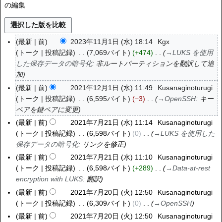
の編集
最新
前
2023年11月1日 (水) 18:14
Kgx
2
トーク
投稿記録
7,069バイト
+474
→
​LUKS を使用
0
した保存データの暗号化
:
非ルートパーティションを翻訳して追
2
加
3
年
最新
前
2021年12月1日 (水) 11:49
Kusanaginoturugi
2
1
トーク
投稿記録
6,595バイト
−3
→
OpenSSH
:
キー
0
1
ペアを鍵ペアに変更
2
月
1
最新
前
2021年7月21日 (水) 11:14
Kusanaginoturugi
2
1
年
トーク
投稿記録
6,598バイト
0
→
​LUKS を使用した
0
日
1
保存データの暗号化
:
リンクを修正
2
(
2
1
最新
前
2021年7月21日 (水) 11:10
Kusanaginoturugi
水
月
年
トーク
投稿記録
6,598バイト
+289
→
Data-at-rest
)
1
7
encryption with LUKS
:
翻訳
日
月
最新
前
2021年7月20日 (火) 12:50
Kusanaginoturugi
2
(
2
トーク
投稿記録
6,309バイト
0
→
OpenSSH
0
水
1
2
最新
前
2021年7月20日 (火) 12:50
Kusanaginoturugi
)
日