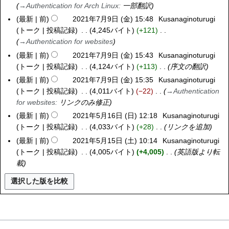
1
7
→
Authentication for Arch Linux
:
一部翻訳
2
日
6
月
1
最新
前
2021年7月9日 (金) 15:48
Kusanaginoturugi
2
)
日
1
年
トーク
投稿記録
4,245バイト
+121
0
(
2
7
→
Authentication for websites
2
金
日
月
1
最新
前
2021年7月9日 (金) 15:43
Kusanaginoturugi
)
(
1
年
トーク
投稿記録
4,124バイト
+113
序文の翻訳
月
1
7
最新
前
2021年7月9日 (金) 15:35
Kusanaginoturugi
)
日
月
トーク
投稿記録
4,011バイト
−22
→
Authentication
(
9
for websites
:
リンクのみ修正
日
日
最新
前
2021年5月16日 (日) 12:18
Kusanaginoturugi
2
)
(
トーク
投稿記録
4,033バイト
+28
リンクを追加
0
金
2
最新
前
2021年5月15日 (土) 10:14
Kusanaginoturugi
2
)
1
トーク
投稿記録
4,005バイト
+4,005
英語版より転
0
年
載
2
5
1
月
年
1
5
6
月
日
1
(