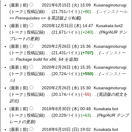
)
最新
前
2021年6月15日 (火) 15:09
Kusanaginoturugi
トーク
投稿記録
21,751バイト
+80
→
インストール
:
== Prerequisites == を英語版より転載
最新
前
2020年12月31日 (木) 14:47
Kusakata.bot2
2
トーク
投稿記録
21,671バイト
+240
Pkg/AUR テン
0
プレートの更新
2
0
最新
前
2020年2月26日 (水) 15:36
Kusanaginoturugi
2
年
トーク
投稿記録
21,431バイト
+707
→
インストー
0
1
ル
:
Package build for x86_64 を追加
2
2
0
最新
前
2020年2月26日 (水) 15:35
Kusanaginoturugi
月
年
トーク
投稿記録
20,724バイト
+550
→
インストー
3
2
ル
1
月
最新
前
2020年2月26日 (水) 15:30
Kusanaginoturugi
日
2
トーク
投稿記録
20,174バイト
−55
英語版の前文を
(
6
訳出
木
日
最新
前
2018年8月30日 (木) 00:48
Kusakata.bot
2
)
(
トーク
投稿記録
20,229バイト
+63
Pkg/AUR テンプ
0
水
レートの更新
1
)
8
最新
前
2018年6月10日 (日) 19:02
Kusakata.bot
2