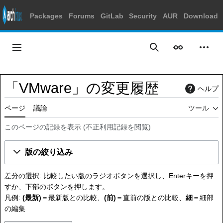
Packages
Forums
GitLab
Security
AUR
Download
コ
ン
メインメニュー
表示
個人
検索
テ
ン
ツ
「VMware」の変更履歴
ヘルプ
に
ス
ページ
議論
ツール
キ
ッ
このページの記録を表示
(
不正利用記録を閲覧
)
プ
版の絞り込み
差分の選択: 比較したい版のラジオボタンを選択し、Enterキーを押
すか、下部のボタンを押します。
凡例:
(最新)
＝最新版との比較、
(前)
＝直前の版との比較、
細
＝細部
の編集