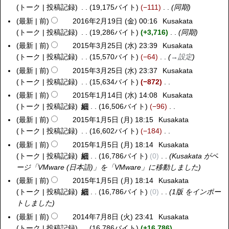
(
月
6
トーク
投稿記録
19,175バイト
−111
同期
0
水
2
年
1
最新
前
2016年2月19日 (金) 00:16
Kusakata
2
)
9
8
6
トーク
投稿記録
19,286バイト
+3,716
同期
0
日
月
年
1
最新
前
2015年3月25日 (水) 23:39
Kusakata
2
(
1
5
6
トーク
投稿記録
15,570バイト
−64
→
設定
0
日
8
月
年
1
最新
前
2015年3月25日 (水) 23:37
Kusakata
)
日
2
2
5
トーク
投稿記録
15,634バイト
−872
(
9
月
年
編
最新
前
2015年1月14日 (水) 14:08
Kusakata
2
木
日
1
3
集
トーク
投稿記録
細
16,506バイト
−96
0
)
(
9
月
の
編
1
最新
前
2015年1月5日 (月) 18:15
Kusakata
2
日
日
2
要
集
5
トーク
投稿記録
16,602バイト
−184
0
)
(
5
約
の
年
編
1
最新
前
2015年1月5日 (月) 18:14
Kusakata
金
日
な
要
1
集
5
トーク
投稿記録
細
16,786バイト
0
Kusakata がペ
)
(
し
約
月
の
年
ージ「
VMware (日本語)
」を「
VMware
」に移動しました
水
な
1
要
1
最新
前
2015年1月5日 (月) 18:14
Kusakata
)
し
4
約
月
トーク
投稿記録
細
16,786バイト
0
1版 をインポー
日
な
5
トしました
(
し
日
最新
前
2014年7月8日 (火) 23:41
Kusakata
2
水
(
トーク
投稿記録
16,786バイト
+16,786
0