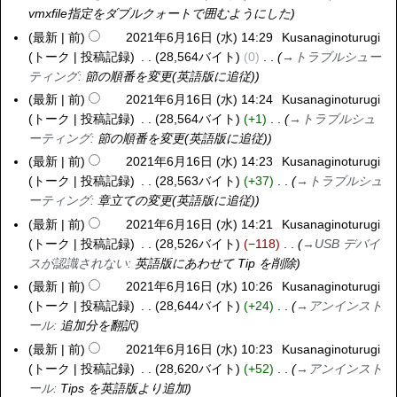
4
vmxfile指定をダブルクォートで囲むようにした
2
日
年
最新
前
2021年6月16日 (水) 14:29
Kusanaginoturugi
2
(
7
トーク
投稿記録
28,564バイト
0
→
トラブルシュー
0
水
月
ティング
:
節の順番を変更(英語版に追従)
2
)
3
1
最新
前
2021年6月16日 (水) 14:24
Kusanaginoturugi
1
年
トーク
投稿記録
28,564バイト
+1
→
トラブルシュ
日
6
ーティング
:
節の順番を変更(英語版に追従)
(
月
最新
前
2021年6月16日 (水) 14:23
Kusanaginoturugi
日
1
トーク
投稿記録
28,563バイト
+37
→
トラブルシュ
)
6
ーティング
:
章立ての変更(英語版に追従)
日
最新
前
2021年6月16日 (水) 14:21
Kusanaginoturugi
(
トーク
投稿記録
28,526バイト
−118
→
USB デバイ
水
スが認識されない
:
英語版にあわせて Tip を削除
)
最新
前
2021年6月16日 (水) 10:26
Kusanaginoturugi
トーク
投稿記録
28,644バイト
+24
→
アンインスト
ール
:
追加分を翻訳
最新
前
2021年6月16日 (水) 10:23
Kusanaginoturugi
トーク
投稿記録
28,620バイト
+52
→
アンインスト
ール
:
Tips を英語版より追加