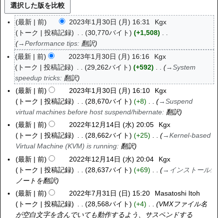
最新
前
2023年1月30日 (月) 16:31
Kgx
2
トーク
投稿記録
30,770バイト
+1,508
0
→
Performance tips
:
翻訳
2
3
最新
前
2023年1月30日 (月) 16:16
Kgx
年
トーク
投稿記録
29,262バイト
+592
→
System
1
speedup tricks
:
翻訳
月
最新
前
2023年1月30日 (月) 16:10
Kgx
3
トーク
投稿記録
28,670バイト
+8
→
Suspend
0
virtual machines before host suspend/hibernate
:
翻訳
日
最新
前
2022年12月14日 (水) 20:05
Kgx
2
(
トーク
投稿記録
28,662バイト
+25
→
Kernel-based
0
月
Virtual Machine (KVM) is running
:
翻訳
2
)
2
最新
前
2022年12月14日 (水) 20:04
Kgx
年
トーク
投稿記録
28,637バイト
+69
→
インストール
:
1
ノートを翻訳
2
最新
前
2022年7月31日 (日) 15:20
Masatoshi Itoh
2
月
トーク
投稿記録
28,568バイト
+4
VMXファイル名
0
1
が空白文字を含んでいても動作するよう、サスペンドする
2