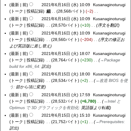
最新
前
2021年6月16日 (水) 10:09
Kusanaginoturugi
トーク
投稿記録
細
28,568バイト
−2
編
最新
前
2021年6月16日 (水) 10:09
Kusanaginoturugi
集
トーク
投稿記録
28,570バイト
+10
序文を翻訳
の
最新
前
2021年6月16日 (水) 10:09
Kusanaginoturugi
要
トーク
投稿記録
28,560バイト
−204
序文の修正お
約
よび英語版に差し替え
な
最新
前
2021年6月15日 (火) 18:07
Kusanaginoturugi
2
し
トーク
投稿記録
28,764バイト
+230
→
Package
0
build for x86_64
:
訳出
2
1
最新
前
2021年6月15日 (火) 18:00
Kusanaginoturugi
年
トーク
投稿記録
28,534バイト
+2
→
改造 BIOS を使
6
う
:
節から項に変更
月
最新
前
2021年6月15日 (火) 17:59
Kusanaginoturugi
1
トーク
投稿記録
28,532バイト
+6,780
→
Intel と
5
Optimus で 3D グラフィックを有効化
:
英語版より転載
日
最新
前
2021年6月15日 (火) 15:10
Kusanaginoturugi
(
トーク
投稿記録
21,752バイト
+1
→
Prerequisites
:
火
訳出