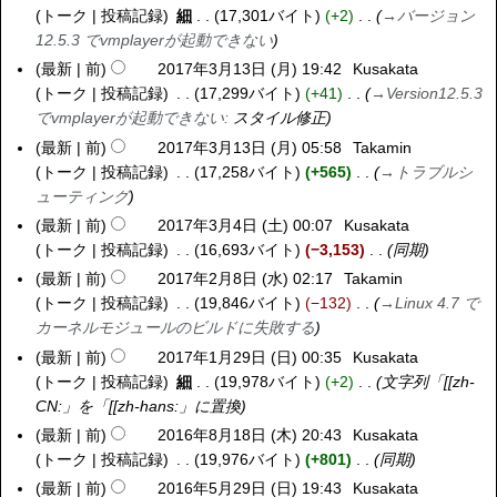
2
4
7
トーク
投稿記録
細
17,301バイト
+2
→
バージョン
(
7
月
年
12.5.3 でvmplayerが起動できない
木
日
2
3
最新
前
2017年3月13日 (月) 19:42
Kusakata
)
(
3
月
トーク
投稿記録
17,299バイト
+41
→
Version12.5.3
土
日
1
でvmplayerが起動できない
:
スタイル修正
)
(
3
最新
前
2017年3月13日 (月) 05:58
Takamin
日
日
トーク
投稿記録
17,258バイト
+565
→
トラブルシ
)
(
ューティング
月
最新
前
2017年3月4日 (土) 00:07
Kusakata
2
)
トーク
投稿記録
16,693バイト
−3,153
同期
0
1
最新
前
2017年2月8日 (水) 02:17
Takamin
2
7
トーク
投稿記録
19,846バイト
−132
→
Linux 4.7 で
0
年
カーネルモジュールのビルドに失敗する
1
3
7
最新
前
2017年1月29日 (日) 00:35
Kusakata
2
月
年
トーク
投稿記録
細
19,978バイト
+2
文字列「[[zh-
0
4
2
CN:」を「[[zh-hans:」に置換
1
日
月
7
最新
前
2016年8月18日 (木) 20:43
Kusakata
2
(
8
年
トーク
投稿記録
19,976バイト
+801
同期
0
土
日
1
1
最新
前
2016年5月29日 (日) 19:43
Kusakata
2
)