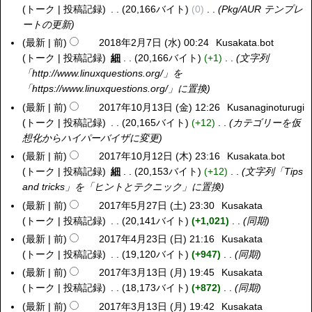
年
トーク
投稿記録
20,166バイト
0
Pkg/AUR テンプレ
0
8
ートの更新
1
月
8
最新
前
2018年2月7日 (水) 00:24
Kusakata.bot
2
3
年
トーク
投稿記録
細
20,166バイト
+1
文字列
0
0
6
「http://www.linuxquestions.org/」を
1
日
月
「https://www.linuxquestions.org/」に置換
8
(
1
年
最新
前
2017年10月13日 (金) 12:26
Kusanaginoturugi
2
木
0
2
トーク
投稿記録
20,165バイト
+12
カテゴリーを仮
0
)
日
月
想化からハイパーバイザに変更
1
(
7
7
最新
前
2017年10月12日 (木) 23:16
Kusakata.bot
2
日
日
年
トーク
投稿記録
細
20,153バイト
+12
文字列「Tips
0
)
(
1
and tricks」を「ヒントとテクニック」に置換
1
水
0
7
最新
前
2017年5月27日 (土) 23:30
Kusakata
2
)
月
年
トーク
投稿記録
20,141バイト
+1,021
同期
0
1
1
1
最新
前
2017年4月23日 (日) 21:16
Kusakata
2
3
0
7
トーク
投稿記録
19,120バイト
+947
同期
0
日
月
年
1
最新
前
2017年3月13日 (月) 19:45
Kusakata
2
(
1
5
7
トーク
投稿記録
18,173バイト
+872
同期
0
金
2
月
年
1
最新
前
2017年3月13日 (月) 19:42
Kusakata
)
日