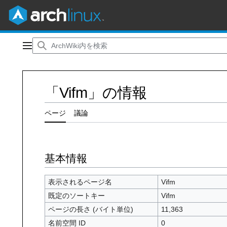
コ
ン
メインメニュー
テ
ン
ツ
「Vifm」の情報
に
ス
キ
ページ
議論
ッ
プ
基本情報
表示されるページ名
Vifm
既定のソートキー
Vifm
ページの長さ (バイト単位)
11,363
名前空間 ID
0