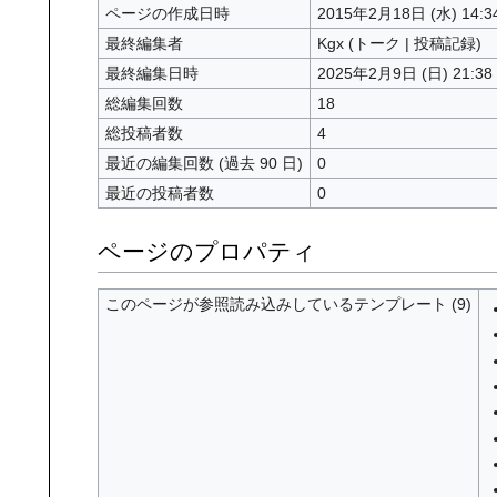
ページの作成日時
2015年2月18日 (水) 14:3
最終編集者
Kgx
(
トーク
|
投稿記録
)
最終編集日時
2025年2月9日 (日) 21:38
総編集回数
18
総投稿者数
4
最近の編集回数 (過去 90 日)
0
最近の投稿者数
0
ページのプロパティ
このページが参照読み込みしているテンプレート (9)