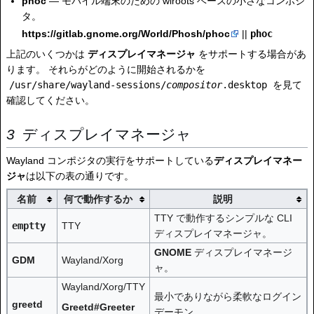
phoc
— モバイル端末のための wlroots ベースの小さなコンポジ
タ。
https://gitlab.gnome.org/World/Phosh/phoc
||
phoc
上記のいくつかは
ディスプレイマネージャ
をサポートする場合があ
ります。 それらがどのように開始されるかを
/usr/share/wayland-sessions/
compositor
.desktop
を見て
確認してください。
ディスプレイマネージャ
Wayland コンポジタの実行をサポートしている
ディスプレイマネー
ジャ
は以下の表の通りです。
名前
何で動作するか
説明
TTY で動作するシンプルな CLI
emptty
TTY
ディスプレイマネージャ。
GNOME
ディスプレイマネージ
GDM
Wayland/Xorg
ャ。
Wayland/Xorg/TTY
最小でありながら柔軟なログイン
greetd
Greetd#Greeter
デーモン。