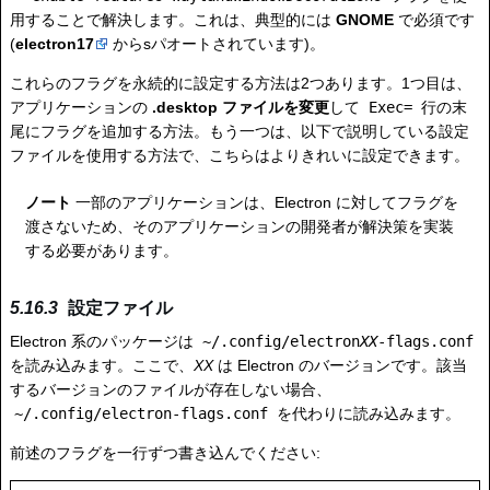
用することで解決します。これは、典型的には
GNOME
で必須です
(
electron17
からsパオートされています)。
これらのフラグを永続的に設定する方法は2つあります。1つ目は、
アプリケーションの
.desktop ファイルを変更
して
Exec=
行の末
尾にフラグを追加する方法。もう一つは、以下で説明している設定
ファイルを使用する方法で、こちらはよりきれいに設定できます。
ノート
一部のアプリケーションは、Electron に対してフラグを
渡さないため、そのアプリケーションの開発者が解決策を実装
する必要があります。
設定ファイル
Electron 系のパッケージは
~/.config/electron
XX
-flags.conf
を読み込みます。ここで、
XX
は Electron のバージョンです。該当
するバージョンのファイルが存在しない場合、
~/.config/electron-flags.conf
を代わりに読み込みます。
前述のフラグを一行ずつ書き込んでください: