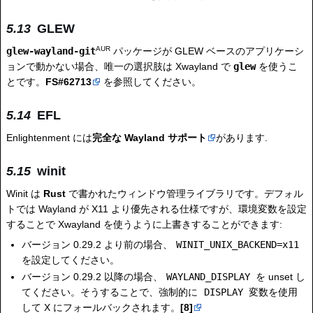
GLEW
AUR
glew-wayland-git
パッケージが GLEW ベースのアプリケーシ
ョンで動かない場合、唯一の選択肢は Xwayland で
glew
を使うこ
とです。
FS#62713
を参照してください。
EFL
Enlightenment には
完全な Wayland サポート
があります.
winit
Winit は
Rust
で書かれたウィンドウ管理ライブラリです。デフォル
トでは Wayland が X11 より優先される仕様ですが、環境変数を設定
することで Xwayland を使うように上書きすることができます:
バージョン 0.29.2 より前の場合、
WINIT_UNIX_BACKEND=x11
を設定してください。
バージョン 0.29.2 以降の場合、
WAYLAND_DISPLAY
を unset し
てください。そうすることで、強制的に
DISPLAY
変数を使用
して X にフォールバックされます。
[8]