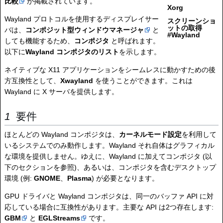
比較
が掲載されています。
Xorg
Wayland プロトコルを使用するディスプレイサー
スクリーンショ
ットの取得
バは、
コンポジット型ウィンドウマネージャ
と
#Wayland
しても機能するため、
コンポジタ
と呼ばれます。
以下に
Wayland コンポジタのリスト
を示します。
ネイティブな X11 アプリケーションをシームレスに動かすための後
方互換性として、
Xwayland
を使うことができます。これは
Wayland に X サーバを提供します。
要件
ほとんどの Wayland コンポジタは、
カーネルモード設定
を利用して
いるシステムでのみ動作します。Wayland それ自体はグラフィカル
な環境を提供しません。ゆえに、Wayland に加えてコンポジタ (以
下のセクションを参照)、あるいは、コンポジタを含むデスクトップ
環境 (例:
GNOME
、
Plasma
) が必要となります。
GPU ドライバと Wayland コンポジタは、同一のバッファ API に対
応している場合に互換性があります。主要な API は2つ存在します:
GBM
と
EGLStreams
です。