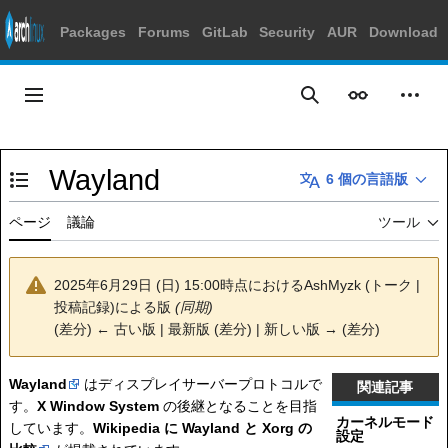
Packages
Forums
GitLab
Security
AUR
Download
コ
ン
メインメニュー
表示
個人
検索
テ
ン
ツ
Wayland
に
6 個の言語版
目次の表示・非表示を切り替え
ス
キ
ページ
議論
ツール
ッ
プ
2025年6月29日 (日) 15:00時点における
AshMyzk
(
トーク
|
投稿記録
)
による版
(同期)
(
差分
)
← 古い版
|
最新版
(
差分
) |
新しい版 →
(
差分
)
Wayland
はディスプレイサーバープロトコルで
関連記事
す。
X Window System
の後継となることを目指
カーネルモード
しています。
Wikipedia に Wayland と Xorg の
設定