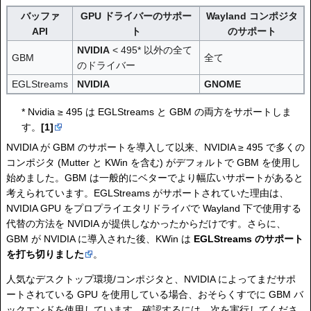
バッファ
GPU ドライバーのサポー
Wayland コンポジタ
API
ト
のサポート
NVIDIA
< 495* 以外の全て
GBM
全て
のドライバー
EGLStreams
NVIDIA
GNOME
* Nvidia ≥ 495 は EGLStreams と GBM の両方をサポートしま
す。
[1]
NVIDIA が GBM のサポートを導入して以来、NVIDIA ≥ 495 で多くの
コンポジタ (Mutter と KWin を含む) がデフォルトで GBM を使用し
始めました。GBM は一般的にベターでより幅広いサポートがあると
考えられています。EGLStreams がサポートされていた理由は、
NVIDIA GPU をプロプライエタリドライバで Wayland 下で使用する
代替の方法を NVIDIA が提供しなかったからだけです。さらに、
GBM が NVIDIA に導入された後、KWin は
EGLStreams のサポート
を打ち切りました
。
人気なデスクトップ環境/コンポジタと、NVIDIA によってまだサポ
ートされている GPU を使用している場合、おそらくすでに GBM バ
ックエンドを使用しています。確認するには、次を実行してくださ