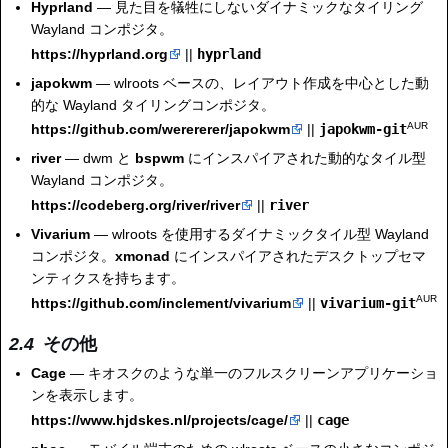
Hyprland
— 見た目を犠牲にしないダイナミックなタイリング
Wayland コンポジタ。
https://hyprland.org
||
hyprland
japokwm
— wlroots ベースの、レイアウト作成を中心とした動
的な Wayland タイリングコンポジタ。
AUR
https://github.com/werererer/japokwm
||
japokwm-git
river
— dwm と
bspwm
にインスパイアされた動的なタイル型
Wayland コンポジタ。
https://codeberg.org/river/river
||
river
Vivarium
— wlroots を使用するダイナミックタイル型 Wayland
コンポジタ。
xmonad
にインスパイアされたデスクトップセマ
ンティクスを持ちます。
AUR
https://github.com/inclement/vivarium
||
vivarium-git
その他
Cage
— キオスクのような単一のフルスクリーンアプリケーショ
ンを表示します。
https://www.hjdskes.nl/projects/cage/
||
cage