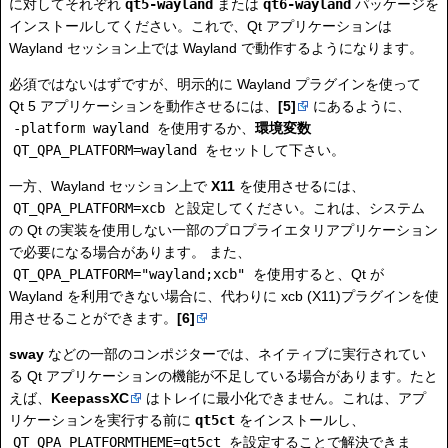
に対してそれぞれ
qt5-wayland
または
qt6-wayland
パッケージを
インストールしてください。これで、Qt アプリケーションは
Wayland セッション上では Wayland で動作するようになります。
必須ではないはずですが、明示的に Wayland プラグインを使って
Qt 5 アプリケーションを動作させるには、
[5]
にあるように、
-platform wayland
を使用するか、
環境変数
QT_QPA_PLATFORM=wayland
をセットして下さい。
一方、Wayland セッション上で
X11
を使用させるには、
QT_QPA_PLATFORM=xcb
と設定してください。これは、システム
の Qt の実装を使用しない一部のプロプライエタリアプリケーション
で必要になる場合があります。 また、
QT_QPA_PLATFORM="wayland;xcb"
を使用すると、Qt が
Wayland を利用できない場合に、代わりに xcb (X11)プラグインを使
用させることができます。
[6]
sway
などの一部のコンポジターでは、ネイティブに実行されてい
る Qt アプリケーションの機能が不足している場合があります。たと
えば、
KeepassXC
はトレイに最小化できません。これは、アプ
リケーションを実行する前に
qt5ct
をインストールし、
QT_QPA_PLATFORMTHEME=qt5ct
を設定することで解決できま