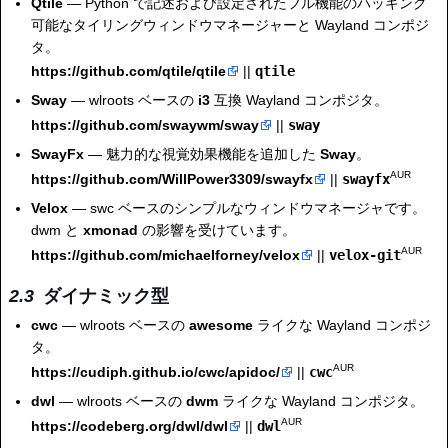
Qtile
— Python で記述および設定されたフル機能のハッキング
可能なタイリングウィンドウマネージャーと Wayland コンポジ
タ。
https://github.com/qtile/qtile
||
qtile
Sway
— wlroots ベースの
i3
互換 Wayland コンポジタ。
https://github.com/swaywm/sway
||
sway
SwayFx
— 魅力的な視覚効果機能を追加した
Sway
。
AUR
https://github.com/WillPower3309/swayfx
||
swayfx
Velox
— swc ベースのシンプルなウィンドウマネージャです。
dwm と
xmonad
の影響を受けています。
AUR
https://github.com/michaelforney/velox
||
velox-git
ダイナミック型
cwc
— wlroots ベースの
awesome
ライクな Wayland コンポジ
タ。
AUR
https://cudiph.github.io/cwc/apidoc/
||
cwc
dwl
— wlroots ベースの
dwm
ライクな Wayland コンポジタ。
AUR
https://codeberg.org/dwl/dwl
||
dwl