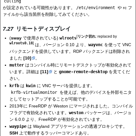
culling
が設定されている可能性があります。
/etc/environment
や rc フ
ァイルから該当箇所を削除してみてください。
リモートディスプレイ
[
リンク切れ
: replaced by
(
sway
で使用されている)
wlroots
wlroots0.18
]
は、バージョン 0.10 より、
wayvnc
を使って VNC
バックエンドを提供しています。RDP バックエンドは削除され
ました
[10]
。
mutter
はコンパイル時にリモートデスクトップが有効化されて
います。詳細は
[11]
と
gnome-remote-desktop
を見てくだ
さい。
krfb
は
kwin
に VNC サーバを提供します。
krfb-virtualmonitor
を使えば、他のデバイスを外部モニタ
としてセットアップすることが可能です。
2013年に FreeRDP が Weston にマージされました。コンパイル
フラグで有効化されています。
weston
パッケージは、バージョ
ン 6.0.0 より、FreeRDP が有効化されています。
waypipe
は Wayland アプリケーションの透過プロキシです。
SSH
上で動作するラッパーコマンドあり。