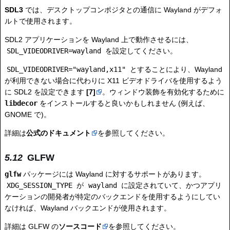
SDL3
では、デスクトップコンポジタとの通信に Wayland がデフォ
ルトで使用されます。
SDL2 アプリケーションを Wayland 上で動作させるには、
SDL_VIDEODRIVER=wayland
を設定してください。
SDL_VIDEODRIVER="wayland,x11"
とすることにより、Wayland
が利用できない場合に代わりに X11 ビデオドライバを使用するよう
に SDL2 を設定できます
[7]
。ウィンドウ装飾を有効化するために
libdecor
をインストールすると良いかもしれません (例えば、
GNOME で)。
詳細は
公式のドキュメント
を参照してください。
GLFW
glfw
パッケージには Wayland に対するサポートがあります。
XDG_SESSION_TYPE
が
wayland
に設定されていて、かつアプリ
ケーションの開発者が特定のバックエンドを使用するようにしてい
なければ、Wayland バックエンドが使用されます。
詳細は GLFW の
ソースコード
を参照してください。