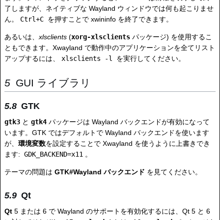
了しますが、ネイティブな Wayland ウィンドウでは何も起こりませ
ん。
Ctrl+C
を押すことで xwininfo を終了できます。
あるいは、
xlsclients
(
xorg-xlsclients
パッケージ) を使用するこ
ともできます。Xwayland で動作中のアプリケーションを全てリスト
アップするには、
xlsclients -l
を実行してください。
GUI ライブラリ
GTK
gtk3
と
gtk4
パッケージは Wayland バックエンドが有効になって
います。GTK ではデフォルトで Wayland バックエンドを使います
が、
環境変数
を設定することで Xwayland を使うように上書きでき
ます:
GDK_BACKEND=x11
。
テーマの問題は
GTK#Wayland バックエンド
を見てください。
Qt
Qt
5 または 6 で Wayland のサポートを有効化するには、Qt 5 と 6