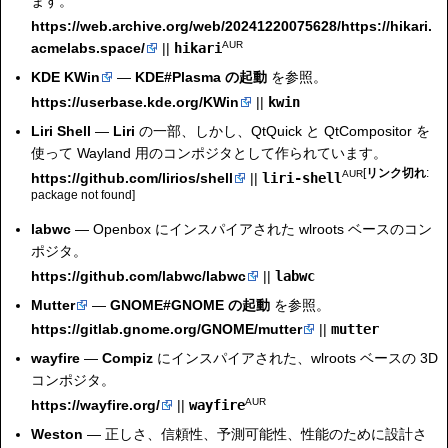
ます。
https://web.archive.org/web/20241220075628/https://hikari.
AUR
acmelabs.space/
||
hikari
KDE
KWin
—
KDE#Plasma の起動
を参照。
https://userbase.kde.org/KWin
||
kwin
Liri Shell
—
Liri
の一部、しかし、QtQuick と QtCompositor を
使って Wayland 用のコンポジタとして作られています。
[
リンク切れ
:
AUR
https://github.com/lirios/shell
||
liri-shell
package not found]
labwc
— Openbox にインスパイアされた wlroots ベースのコン
ポジタ。
https://github.com/labwc/labwc
||
labwc
Mutter
—
GNOME#GNOME の起動
を参照。
https://gitlab.gnome.org/GNOME/mutter
||
mutter
wayfire
—
Compiz
にインスパイアされた、wlroots ベースの 3D
コンポジタ。
AUR
https://wayfire.org/
||
wayfire
Weston
— 正しさ、信頼性、予測可能性、性能のために設計さ