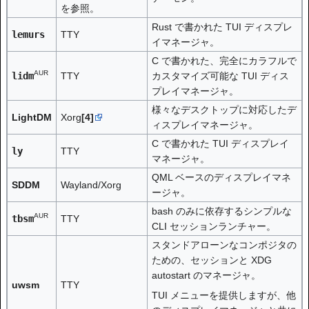
を参照。
Rust で書かれた TUI ディスプレ
lemurs
TTY
イマネージャ。
C で書かれた、完全にカラフルで
AUR
lidm
TTY
カスタマイズ可能な TUI ディス
プレイマネージャ。
様々なデスクトップに対応したデ
LightDM
Xorg
[4]
ィスプレイマネージャ。
C で書かれた TUI ディスプレイ
ly
TTY
マネージャ。
QML ベースのディスプレイマネ
SDDM
Wayland/Xorg
ージャ。
bash のみに依存するシンプルな
AUR
tbsm
TTY
CLI セッションランチャー。
スタンドアローンなコンポジタの
ための、セッションと XDG
autostart のマネージャ。
uwsm
TTY
TUI メニューを提供しますが、他