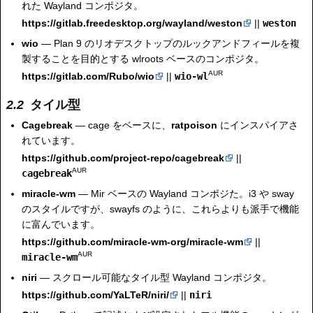
れた Wayland コンポジタ。
https://gitlab.freedesktop.org/wayland/weston
||
weston
wio
— Plan 9 のリオデスクトップのルックアンドフィールを複
製することを目的とする wlroots ベースのコンポジタ。
AUR
https://gitlab.com/Rubo/wio
||
wio-wl
タイル型
Cagebreak
— cage をベースに、
ratpoison
にインスパイアさ
れています。
https://github.com/project-repo/cagebreak
||
AUR
cagebreak
miracle-wm
— Mir ベースの Wayland コンポジた。i3 や sway
のスタイルですが、swayfs のように、これらよりも派手で機能
に富んでいます。
https://github.com/miracle-wm-org/miracle-wm
||
AUR
miracle-wm
niri
— スクロール可能なタイル型 Wayland コンポジタ。
https://github.com/YaLTeR/niri/
||
niri