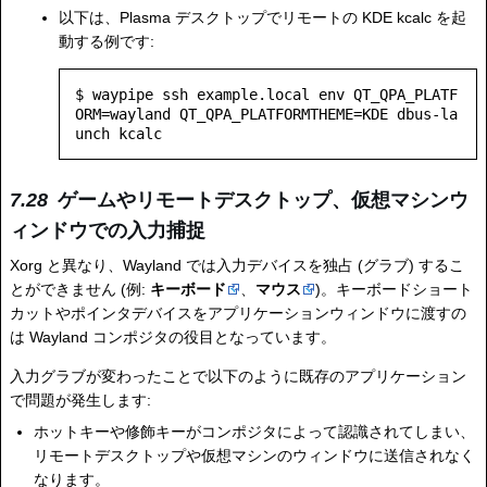
以下は、Plasma デスクトップでリモートの KDE kcalc を起
動する例です:
$ waypipe ssh example.local env QT_QPA_PLATF
ORM=wayland QT_QPA_PLATFORMTHEME=KDE dbus-la
unch kcalc
ゲームやリモートデスクトップ、仮想マシンウ
ィンドウでの入力捕捉
Xorg と異なり、Wayland では入力デバイスを独占 (グラブ) するこ
とができません (例:
キーボード
、
マウス
)。キーボードショート
カットやポインタデバイスをアプリケーションウィンドウに渡すの
は Wayland コンポジタの役目となっています。
入力グラブが変わったことで以下のように既存のアプリケーション
で問題が発生します:
ホットキーや修飾キーがコンポジタによって認識されてしまい、
リモートデスクトップや仮想マシンのウィンドウに送信されなく
なります。