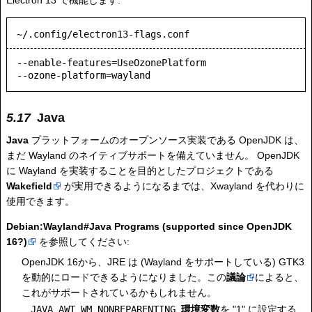
~/.config/electron13-flags.conf
--enable-features=UseOzonePlatform

--ozone-platform=wayland
Java
Java
プラットフォームのオープンソース実装である OpenJDK は、
まだ Wayland のネイティブサポートを備えていません。 OpenJDK
に Wayland を実装することを目的としたプロジェクトである
Wakefield
が実用できるようになるまでは、Xwayland を代わりに
使用できます。
Debian:Wayland#Java Programs (supported since OpenJDK
16?)
を参照してください:
OpenJDK 16から、JRE は (Wayland をサポートしている) GTK3
を動的にロードできるようになりました。この
議論
によると、
これがサポートされているかもしれません。
_JAVA_AWT_WM_NONREPARENTING
環境変数
を "1" に設定する