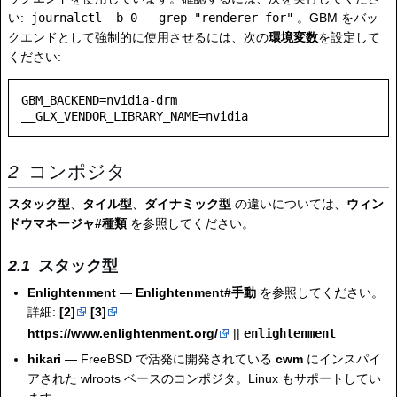
い:
journalctl -b 0 --grep "renderer for"
。GBM をバッ
クエンドとして強制的に使用させるには、次の
環境変数
を設定して
ください:
GBM_BACKEND=nvidia-drm

コンポジタ
スタック型
、
タイル型
、
ダイナミック型
の違いについては、
ウィン
ドウマネージャ#種類
を参照してください。
スタック型
Enlightenment
—
Enlightenment#手動
を参照してください。
詳細:
[2]
[3]
https://www.enlightenment.org/
||
enlightenment
hikari
— FreeBSD で活発に開発されている
cwm
にインスパイ
アされた wlroots ベースのコンポジタ。Linux もサポートしてい