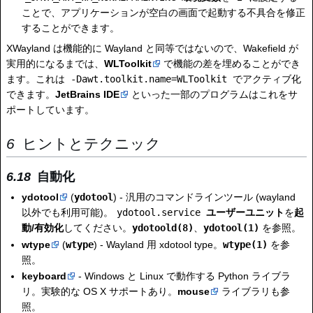
ことで、アプリケーションが空白の画面で起動する不具合を修正
することができます。
XWayland は機能的に Wayland と同等ではないので、Wakefield が
実用的になるまでは、
WLToolkit
で機能の差を埋めることができ
ます。これは
-Dawt.toolkit.name=WLToolkit
でアクティブ化
できます。
JetBrains IDE
といった一部のプログラムはこれをサ
ポートしています。
ヒントとテクニック
自動化
ydotool
(
ydotool
) - 汎用のコマンドラインツール (wayland
以外でも利用可能)。
ydotool.service
ユーザーユニット
を
起
動/有効化
してください。
ydotoold(8)
、
ydotool(1)
を参照。
wtype
(
wtype
) - Wayland 用 xdotool type。
wtype(1)
を参
照。
keyboard
- Windows と Linux で動作する Python ライブラ
リ。実験的な OS X サポートあり。
mouse
ライブラリも参
照。