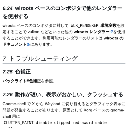
wlroots ベースのコンポジタで他のレンダラー
を使用する
wlroots ベースのコンポジタに対して
WLR_RENDERER
環境変数
を設
定することで vulkan などといった他の
wlroots レンダラー
を使用
することができます。利用可能なレンダラーのリストは
wlroots の
ドキュメント
にあります。
トラブルシューティング
色補正
バックライト#色補正
を参照。
動作が遅い、表示がおかしい、クラッシュする
Gnome-shell で X から Wayland に切り替えるとグラフィック表示に
問題が発生することがあります。原因として Xorg ベースの gnome-
shell 用に
CLUTTER_PAINT=disable-clipped-redraws:disable-