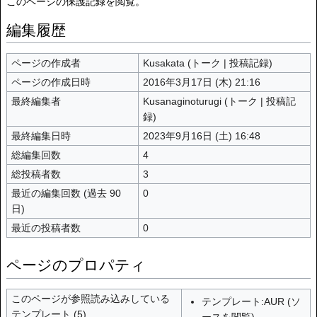
このページの保護記録を閲覧。
編集履歴
ページの作成者
Kusakata
(
トーク
|
投稿記録
)
ページの作成日時
2016年3月17日 (木) 21:16
最終編集者
Kusanaginoturugi
(
トーク
|
投稿記
録
)
最終編集日時
2023年9月16日 (土) 16:48
総編集回数
4
総投稿者数
3
最近の編集回数 (過去 90
0
日)
最近の投稿者数
0
ページのプロパティ
このページが参照読み込みしている
テンプレート:AUR
(
ソ
テンプレート (5)
ースを閲覧
)