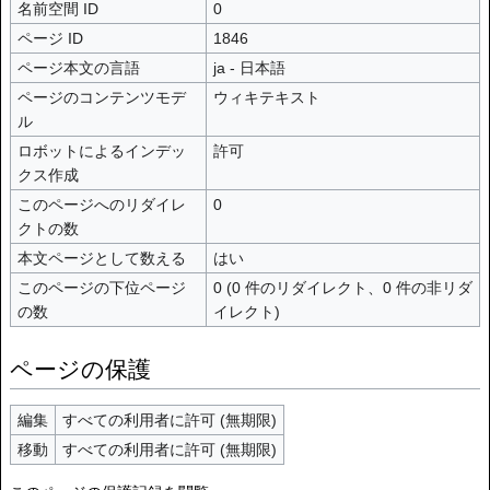
名前空間 ID
0
ページ ID
1846
ページ本文の言語
ja - 日本語
ページのコンテンツモデ
ウィキテキスト
ル
ロボットによるインデッ
許可
クス作成
このページへのリダイレ
0
クトの数
本文ページとして数える
はい
このページの下位ページ
0 (0 件のリダイレクト、0 件の非リダ
の数
イレクト)
ページの保護
編集
すべての利用者に許可 (無期限)
移動
すべての利用者に許可 (無期限)