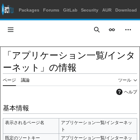
Packages
Forums
GitLab
Security
AUR
Download
コ
ン
メインメニュー
表示
個人
検索
テ
ン
ツ
「アプリケーション一覧/インタ
に
ス
ーネット」の情報
キ
ッ
ページ
議論
ツール
プ
ヘルプ
基本情報
表示されるページ名
アプリケーション一覧/インターネッ
ト
既定のソートキー
アプリケーション一覧/インターネッ