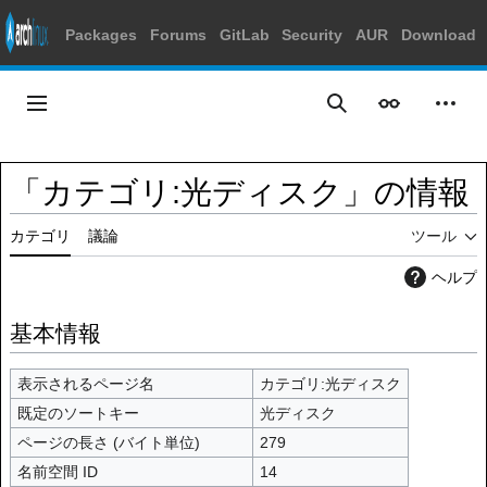
Packages
Forums
GitLab
Security
AUR
Download
コ
ン
メインメニュー
表示
個人
検索
テ
ン
ツ
「カテゴリ:光ディスク」の情報
に
ス
カテゴリ
議論
ツール
キ
ッ
ヘルプ
プ
基本情報
表示されるページ名
カテゴリ:光ディスク
既定のソートキー
光ディスク
ページの長さ (バイト単位)
279
名前空間 ID
14