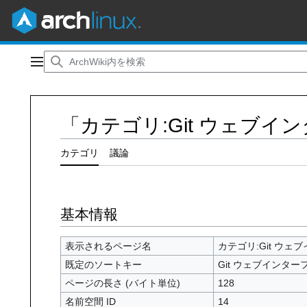
コ
ン
メインメニュー
テ
ン
ツ
「カテゴリ:Git ウェブ
に
ス
キ
カテゴリ
議論
ッ
プ
基本情報
表示されるページ名
カテゴリ:Git ウェ
既定のソートキー
Git ウェブインター
ページの長さ (バイト単位)
128
名前空間 ID
14