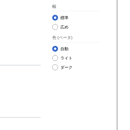
幅
標準
広め
色
(ベータ)
自動
ライト
ダーク