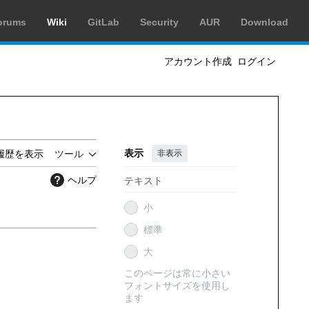
orums
Wiki
GitLab
Security
AUR
Download
アカウント作成
ログイン
表示
非表示
履歴を表示
ツール
ヘルプ
テキスト
小
標準
大
このページは常に小さい
フォントサイズを使用し
ます