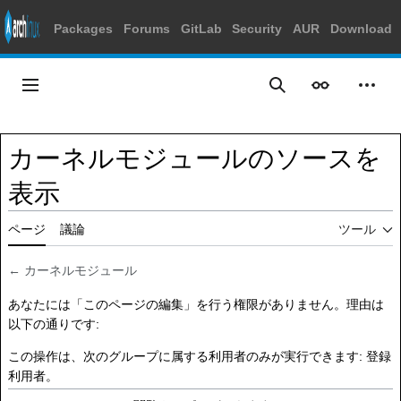
Packages
Forums
GitLab
Security
AUR
Download
コ
ン
メインメニュー
表示
個人
検索
テ
ン
ツ
カーネルモジュールのソースを
に
ス
表示
キ
ッ
ページ
議論
ツール
プ
←
カーネルモジュール
あなたには「このページの編集」を行う権限がありません。理由は
以下の通りです:
この操作は、次のグループに属する利用者のみが実行できます:
登録
利用者
。