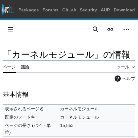
Packages
Forums
GitLab
Security
AUR
Download
コ
ン
メインメニュー
表示
個人
検索
テ
ン
ツ
「カーネルモジュール」の情報
に
ス
ページ
議論
ツール
キ
ッ
ヘルプ
プ
基本情報
表示されるページ名
カーネルモジュール
既定のソートキー
カーネルモジュール
ページの長さ (バイト単
15,853
位)