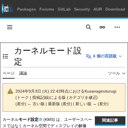
Packages
Forums
GitLab
Security
AUR
Download
コ
ン
メインメニュー
表示
個人
検索
テ
ン
ツ
カーネルモード設
に
6 個の言語版
ス
目次の表示・非表示を切り替え
定
キ
ッ
ページ
議論
ツール
プ
2024年9月3日 (火) 22:42時点における
Kusanaginoturugi
(
トーク
|
投稿記録
)
による版
(カテゴリを修正)
(
差分
)
← 古い版
| 最新版 (差分) | 新しい版 → (差分)
カーネル
モード設定
(KMS) は、ユーザースペー
関連記事
スではなくカーネル空間でディスプレイの解像