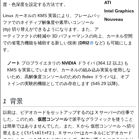
ATI
度・色深度を設定する方法です。
Intel Graphics
Linux カーネルの KMS 実装により、フレームバッ
Nouveau
ファでのネイティブ解像度や素早いコンソール
(tty) 切り替えができるようになります。また、ア
ーティファクトの軽減や 3D パフォーマンスの向上、カーネル空間
での省電力機能を補助する新しい技術 (
DRI2
など) も可能にしま
す。
ノート
プロプライエタリの
NVIDIA
ドライバ (364.12 以上) も
KMS を実装していますが、カーネルの組み込み実装を使用しな
いため、高解像度コンソールのための fbdev ドライバは、オプ
トインの実験的機能としてのみ存在します (545.29 以降)。
背景
以前は、ビデオカードをセットアップするのは X サーバーの仕事で
した。このため、
仮想コンソール
で派手なグラフィックを使うこと
は簡単ではありませんでした。また、X から 仮想コンソール へ切り
替えると (
Ctrl+Alt+F2
)、X サーバーはカーネルにビデオカード