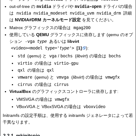
out-of-tree の
nvidia
ドライバや
nvidia-open
ドライバの場合
は
nvidia nvidia_modeset nvidia_uvm nvidia_drm
詳細
は
NVIDIA#DRM カーネルモード設定
を見てください。
Matrox グラフィックスの場合は
mgag200
使用している
QEMU
グラフィックスに依存します (
qemu
のオプ
ション
-vga
type
あるいは
libvirt
<video><model type='
type
'>
[1]
):
std
(
qemu
) と
vga
/
bochs
(
libvirt
) の場合は
bochs
virtio
の場合は
virtio-gpu
qxl
の場合は
qxl
vmware
(
qemu
) と
vmvga
(
libvirt
) の場合は
vmwgfx
cirrus
の場合は
cirrus
VirtualBox
のグラフィックスコントローラに依存します:
VMSVGA の場合は
vmwgfx
VBoxVGA と VBoxSVGA の場合は
vboxvideo
Initramfs の設定手順は、使用する initramfs ジェネレータによって若
干異なります。
mkinitcpio