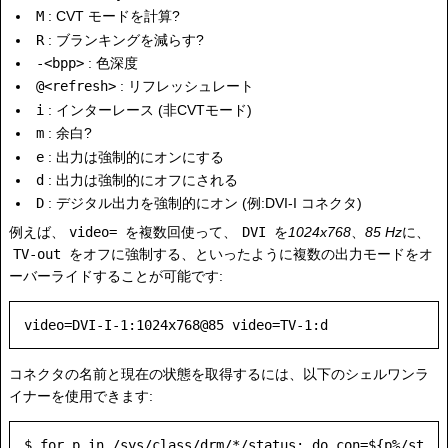
M
: CVT モードを計算?
R
: ブランキングを減らす?
-<bpp>
: 色深度
@<refresh>
: リフレッシュレート
i
: インターレース (非CVTモード)
m
: 余白?
e
: 出力は強制的にオンにする
d
: 出力は強制的にオフにされる
D
: デジタル出力を強制的にオン (例:DVI-I コネクタ)
例えば、
video=
を複数回使って、
DVI
を
1024x768
、
85 Hz
に、
TV-out
をオフに強制する、といったように複数の出力モードをオ
ーバーライドすることが可能です:
コネクタの名前と現在の状態を取得するには、以下のシェルワンラ
イナーを使用できます:
$ for p in /sys/class/drm/*/status; do con=${p%/st