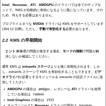
Intel
、
Nouveau
、
ATI
、
AMDGPU
のドライバでは全てのチップセ
ットで、KMS が自動的に有効になるように既になっています。その
ため、何もする必要はありません。
プロプライエタリな
NVIDIA
ドライバは KMS をサポートしています
(364.12 以降)。ただし、
手動で有効化する
必要があります。
KMS の早期開始
ヒント
解像度の問題が発生する場合、
モードの強制
で問題が解
決しないか確認してください。
通常 KMS は
initramfs ステージ
よりも後に初期化されます。しか
し、initramfs ステージで KMS を有効化することもできます。
ビデ
オドライバ
が必要とするモジュールを initramfs の設定ファイルに追
加してください:
AMDGPU
の場合は
amdgpu
。レガシーな
ATI
ドライバを使用
している場合は
radeon
Intel Graphics
の場合は
i915
オープンソースな
Nouveau
ドライバの場合は
nouveau