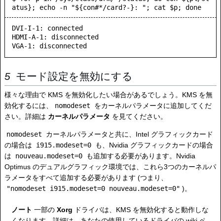
atus}; echo -n "${con#*/card?-}: "; cat $p; done
DVI-I-1: connected

HDMI-A-1: disconnected

モード設定を無効にする
様々な理由で KMS を無効化したい場合があるでしょう。KMS を無
効化するには、
nomodeset
をカーネルパラメータに追加してくだ
さい。詳細は
カーネルパラメータ
を見てください。
nomodeset
カーネルパラメータと共に、Intel グラフィックカード
の場合は
i915.modeset=0
も、Nvidia グラフィックカードの場合
は
nouveau.modeset=0
も追加する必要があります。Nvidia
Optimus のデュアルグラフィック環境では、これら3つのカーネルパ
ラメータをすべて追加する必要があります (つまり、
"nomodeset i915.modeset=0 nouveau.modeset=0"
)。
ノート
一部の
Xorg
ドライバは、KMS を無効化すると動作しな
くなります。詳細は、あなたの使用しているドライバの wiki ペ