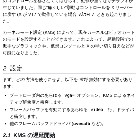
のコントロールを移さなくてはならず、動作が重くなりチラツキが
生じていました。同じ"痛々しい"挙動はコントロールを X サーバー
に戻す (X が VT7 で動作している場合
Alt+F7
ときも起こりまし
た。
カーネルモード設定 (KMS) によって、現在カーネルはビデオカード
のモードを設定することができます。これによって、起動段階での
派手なグラフィックや、仮想コンソールと X の早い切り替えなどが
可能になりました。
設定
まず、
どの
方法を使うにせよ、以下を
常時
無効にする必要があり
ます:
ブートローダ内のあらゆる
vga=
オプション。KMS によるネイ
ティブ解像度と衝突します。
フレームバッファを有効にするあらゆる
video=
行。ドライバ
と衝突します。
他のフレームバッファドライバ (
uvesafb
など)。
KMS の遅延開始