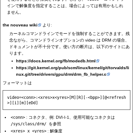
インで解像度を指定することは、場合によっては有用かもしれ
ません。
the nouveau wiki
より:
カーネルコマンドラインでモードを強制することができます。残
念ながら、コマンドラインオプションの video は DRM の場合、
ドキュメントが不十分です。使い方の断片は、以下のサイトにあ
ります。
https://docs.kernel.org/fb/modedb.html
https://git.kernel.org/pub/scm/linux/kernel/git/torvalds/li
nux.git/tree/drivers/gpu/drm/drm_fb_helper.c
フォーマットは
video=<conn>:<xres>x<yres>[M][R][-<bpp>][@<refresh
<conn>
: コネクタ、例: DVI-I-1、使用可能なコネクタは
/sys/class/drm/
を参照
<xres> x <yres>
: 解像度