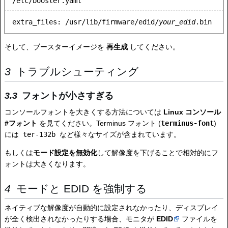
/etc/booster.yaml
extra_files: /usr/lib/firmware/edid/
your_edid
そして、ブースターイメージを
再生成
してください。
トラブルシューティング
フォントが小さすぎる
コンソールフォントを大きくする方法については
Linux コンソール
#フォント
を見てください。Terminus フォント (
terminus-font
)
には
ter-132b
など様々なサイズが含まれています。
もしくは
モード設定を無効化
して解像度を下げることで相対的にフ
ォントは大きくなります。
モードと EDID を強制する
ネイティブな解像度が自動的に設定されなかったり、ディスプレイ
が全く検出されなかったりする場合、モニタが
EDID
ファイルを