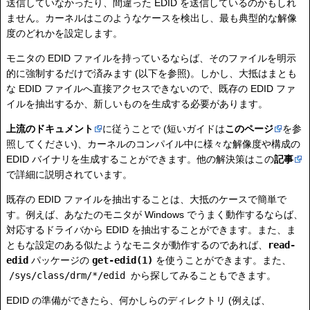
送信していなかったり、間違った EDID を送信しているのかもしれ
ません。カーネルはこのようなケースを検出し、最も典型的な解像
度のどれかを設定します。
モニタの EDID ファイルを持っているならば、そのファイルを明示
的に強制するだけで済みます (以下を参照)。しかし、大抵はまとも
な EDID ファイルへ直接アクセスできないので、既存の EDID ファ
イルを抽出するか、新しいものを生成する必要があります。
上流のドキュメント
に従うことで (短いガイドは
このページ
を参
照してください)、カーネルのコンパイル中に様々な解像度や構成の
EDID バイナリを生成することができます。他の解決策はこの
記事
で詳細に説明されています。
既存の EDID ファイルを抽出することは、大抵のケースで簡単で
す。例えば、あなたのモニタが Windows でうまく動作するならば、
対応するドライバから EDID を抽出することができます。また、ま
ともな設定のある似たようなモニタが動作するのであれば、
read-
edid
パッケージの
get-edid(1)
を使うことができます。また、
/sys/class/drm/*/edid
から探してみることもできます。
EDID の準備ができたら、何かしらのディレクトリ (例えば、