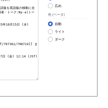
広め
色
(ベータ)
自動
ライト
ダーク