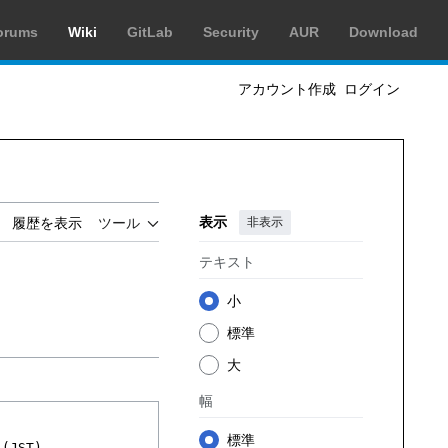
orums
Wiki
GitLab
Security
AUR
Download
アカウント作成
ログイン
表示
非表示
履歴を表示
ツール
テキスト
小
標準
大
幅
標準