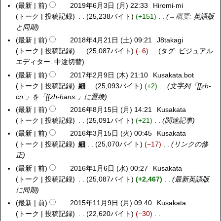
月
9
最新
前
2019年6月3日 (月) 22:33
Hiromi-mi
2
木
5
年
トーク
投稿記録
25,238バイト
+151
→
概要
:
英語版
0
)
日
6
と同期
1
(
月
9
最新
前
2018年4月21日 (土) 09:21
J8takagi
2
水
4
年
トーク
投稿記録
25,087バイト
−6
タグ
:
ビジュアル
0
)
日
6
編
エディター: 中途切替
1
(
月
集
8
最新
前
2017年2月9日 (木) 21:10
Kusakata.bot
2
火
3
の
年
トーク
投稿記録
細
25,093バイト
+2
文字列「[[zh-
0
)
日
要
4
cn:」を「[[zh-hans:」に置換
1
(
約
月
7
最新
前
2016年8月15日 (月) 14:21
Kusakata
2
月
な
2
年
トーク
投稿記録
25,091バイト
+21
関連記事
0
)
し
1
2
1
最新
前
2016年3月15日 (火) 00:45
Kusakata
2
日
月
6
トーク
投稿記録
細
25,070バイト
−17
リンクの修
0
(
9
年
正
1
土
日
8
6
最新
前
2016年1月6日 (水) 00:27
Kusakata
2
)
(
月
年
トーク
投稿記録
25,087バイト
+2,467
最新英語版
0
木
1
3
に同期
1
)
5
月
6
最新
前
2015年11月9日 (月) 09:40
Kusakata
2
日
1
年
トーク
投稿記録
22,620バイト
−30
0
(
5