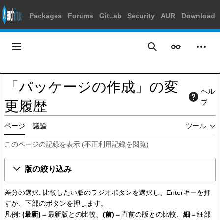
Packages
Forums
GitLab
Security
AUR
Download
コ
ン
メインメニュー
表示
個人
検索
テ
ン
ツ
「パッケージの作成」の変
に
ヘル
ス
更履歴
プ
キ
ッ
ページ
議論
ツール
プ
このページの記録を表示
(
不正利用記録を閲覧
)
版の絞り込み
差分の選択: 比較したい版のラジオボタンを選択し、Enterキーを押
すか、下部のボタンを押します。
凡例:
(最新)
＝最新版との比較、
(前)
＝直前の版との比較、
細
＝細部