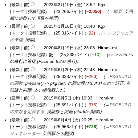
要
最新
前
2023年3月10日 (金) 18:52
Kgx
2
金
約
トーク
投稿記録
23,266バイト
−2,050
→
概要
:
英語
0
)
な
版に追従して項目を整理
2
し
3
最新
前
2023年3月10日 (金) 18:48
Kgx
年
トーク
投稿記録
25,316バイト
−22
→
ソフトウェア
3
の準備
:
同期
月
最新
前
2020年8月19日 (水) 23:03
Hiromi-mi
2
1
トーク
投稿記録
細
25,338バイト
+10
xz -> zstd へ
0
0
の移行に追従 (Pacman 5.2.0 移行)
2
日
0
最新
前
2019年6月20日 (木) 22:43
Hiromi-mi
2
(
年
トーク
投稿記録
25,328バイト
−263
→
PKGBUILD
0
金
8
の関数
:
prepare() -> pkgvar() の順に呼び出されるので訂正, 英
1
)
月
語版と同期, 古い情報残した
9
1
年
最新
前
2019年6月5日 (水) 10:33
Hiromi-mi
2
9
6
トーク
投稿記録
25,591バイト
−375
→
PKGBUILD
0
日
月
の変数を定義する
:
英語版と同期 (startdir 削除)
1
(
2
9
最新
前
2019年6月4日 (火) 20:25
Hiromi-mi
2
水
0
年
トーク
投稿記録
25,966バイト
+728
→
PKGBUILD
0
)
日
6
ジェネレーター
:
英語版から翻訳
1
(