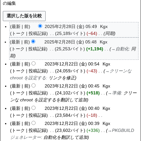
の編集
最新
前
2025年2月28日 (金) 05:49
Kgx
2
トーク
投稿記録
25,189バイト
−64
同期
0
2
最新
前
2025年2月28日 (金) 05:48
Kgx
5
トーク
投稿記録
25,253バイト
+1,194
→
自動化
:
同
年
期
2
最新
前
2023年12月22日 (金) 00:54
Kgx
2
月
トーク
投稿記録
24,059バイト
−43
→
クリーンな
0
2
chroot を設定する
:
リンクを修正
2
8
3
最新
前
2023年12月22日 (金) 00:45
Kgx
日
年
トーク
投稿記録
24,102バイト
+518
→
準備
:
クリー
(
1
ンな chroot を設定するを翻訳して追加
金
2
最新
前
2023年12月22日 (金) 00:40
Kgx
)
月
トーク
投稿記録
23,584バイト
−18
2
編
最新
前
2023年12月22日 (金) 00:39
Kgx
2
集
トーク
投稿記録
23,602バイト
+336
→
PKGBUILD
日
の
ジェネレーター
:
自動化を翻訳して追加
(