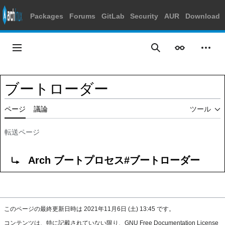
Packages
Forums
GitLab
Security
AUR
Download
コ
ン
メインメニュー
表示
個人
検索
テ
ン
ツ
ブートローダー
に
ス
ページ
議論
ツール
キ
ッ
プ
転送ページ
転送先:
Arch ブートプロセス#ブートローダー
このページの最終更新日時は 2021年11月6日 (土) 13:45 です。
コンテンツは、特に記載されていない限り、
GNU Free Documentation License