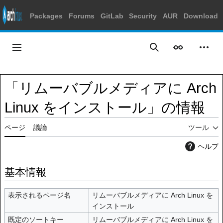
Packages
Forums
GitLab
Security
AUR
Download
コ
ン
メインメニュー
表示
個人
検索
テ
ン
ツ
「リムーバブルメディアに Arch
に
ス
Linux をインストール」の情報
キ
ッ
ページ
議論
ツール
プ
ヘルプ
基本情報
表示されるページ名
リムーバブルメディアに Arch Linux を
インストール
既定のソートキー
リムーバブルメディアに Arch Linux を