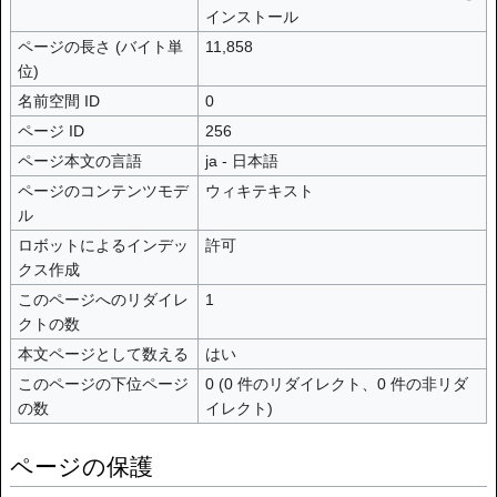
インストール
ページの長さ (バイト単
11,858
位)
名前空間 ID
0
ページ ID
256
ページ本文の言語
ja - 日本語
ページのコンテンツモデ
ウィキテキスト
ル
ロボットによるインデッ
許可
クス作成
このページへのリダイレ
1
クトの数
本文ページとして数える
はい
このページの下位ページ
0 (0 件のリダイレクト、0 件の非リダ
の数
イレクト)
ページの保護