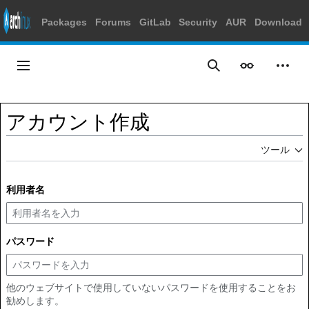
Packages
Forums
GitLab
Security
AUR
Download
コ
ン
メインメニュー
表示
個人
検索
テ
ン
ツ
アカウント作成
に
ス
ツール
キ
ッ
プ
利用者名
パスワード
他のウェブサイトで使用していないパスワードを使用することをお
勧めします。